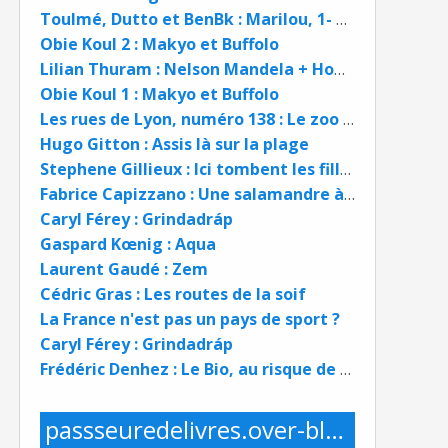
Toulmé, Dutto et BenBk : Marilou, 1- La magie de la campagne !
Obie Koul 2 : Makyo et Buffolo
Lilian Thuram : Nelson Mandela + Hommage à Winnie Mandela
Obie Koul 1 : Makyo et Buffolo
Les rues de Lyon, numéro 138 : Le zoo de Lyon
Hugo Gitton : Assis là sur la plage
Stephene Gillieux : Ici tombent les filles
Fabrice Capizzano : Une salamandre à l'oreille
Caryl Férey : Grindadráp
Gaspard Kœnig : Aqua
Laurent Gaudé : Zem
Cédric Gras : Les routes de la soif
La France n'est pas un pays de sport ?
Caryl Férey : Grindadráp
Frédéric Denhez : Le Bio, au risque de tout perdre
passseuredelivres.over-blog.com