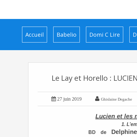
Accueil
Babelio
Domi C Lire
D
Le Lay et Horello : LUCI


27 juin 2019
Ghislaine Degache
Lucien et les
1. L’e
Delphine
BD
de