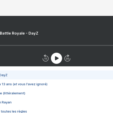
 Battle Royale - DayZ
 DayZ
 a 13 ans (et vous l'avez ignoré)
e (littéralement)
im Rayan
 toutes les règles