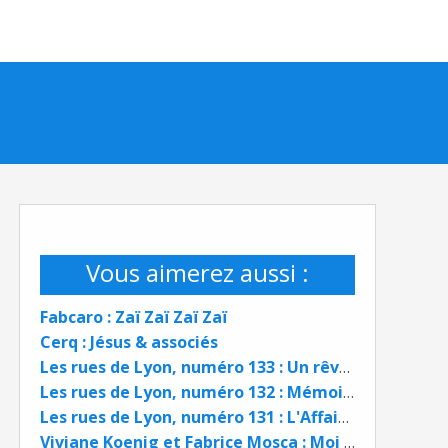
Vous aimerez aussi :
Fabcaro : Zaï Zaï Zaï Zaï
Cerq : Jésus & associés
Les rues de Lyon, numéro 133 : Un rêve de Canuts
Les rues de Lyon, numéro 132 : Mémoires d'Arménie
Les rues de Lyon, numéro 131 : L'Affaire Noir - Botton
Viviane Koenig et Fabrice Mosca : Moi Toutânkhamon, ma vie de Pharaon