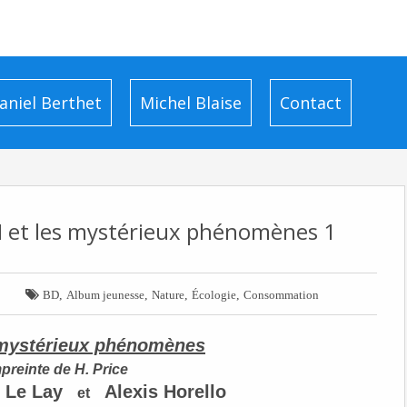
aniel Berthet
Michel Blaise
Contact
EN et les mystérieux phénomènes 1

,
,
,
,
BD
Album jeunesse
Nature
Écologie
Consommation
 mystérieux phénomènes
mpreinte de H. Price
 Le Lay
Alexis Horello
et