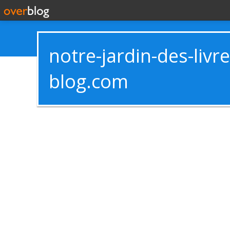
notre-jardin-des-livr
blog.com