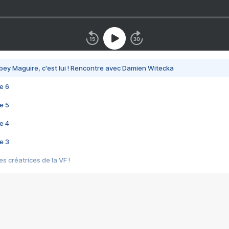
bey Maguire, c'est lui ! Rencontre avec Damien Witecka
e 6
e 5
e 4
e 3
s créatrices de la VF !
e 2
e 1
e Mektoub My Love arrive enfin ! Rencontre avec Shaïn Boumedine et Sal