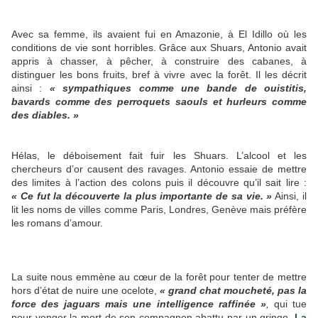
Avec sa femme, ils avaient fui en Amazonie, à El Idillo où les
conditions de vie sont horribles. Grâce aux Shuars, Antonio avait
appris à chasser, à pêcher, à construire des cabanes, à
distinguer les bons fruits, bref à vivre avec la forêt. Il les décrit
ainsi :
« sympathiques comme une bande de ouistitis,
bavards comme des perroquets saouls et hurleurs comme
des diables. »
Hélas, le déboisement fait fuir les Shuars. L’alcool et les
chercheurs d’or causent des ravages. Antonio essaie de mettre
des limites à l’action des colons puis il découvre qu’il sait lire :
« Ce fut la découverte la plus importante de sa vie. »
Ainsi, il
lit les noms de villes comme Paris, Londres, Genève mais préfère
les romans d’amour.
La suite nous emmène au cœur de la forêt pour tenter de mettre
hors d’état de nuire une ocelote,
« grand chat moucheté, pas la
force des jaguars mais une intelligence raffinée »
,
qui tue
pour venger la mort de son compagnon abattu par un gringo.
La