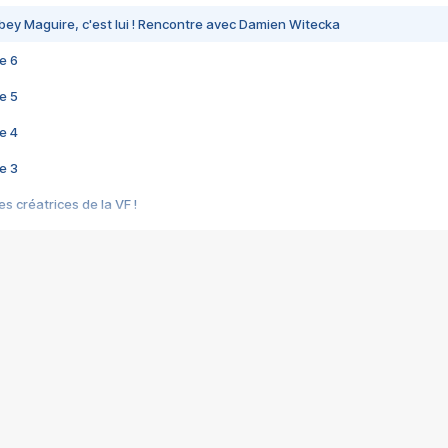
bey Maguire, c'est lui ! Rencontre avec Damien Witecka
e 6
e 5
e 4
e 3
s créatrices de la VF !
e 2
e 1
e Mektoub My Love arrive enfin ! Rencontre avec Shaïn Boumedine et Sal
i : après Toni en famille
elle réalise le bouleversant Dites lui que je l'aime
ais ! Rencontre autour de Vie privée de Rebecca Zlotowski