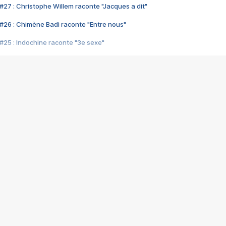
#27 : Christophe Willem raconte "Jacques a dit"
#26 : Chimène Badi raconte "Entre nous"
#25 : Indochine raconte "3e sexe"
#24 : Zaho raconte "C'est chelou"
#23 : Patrick Bruel raconte "Au café des délices"
#22 : Kyo raconte "Le chemin"
#21 : Nolwenn Leroy raconte "Cassé"
#20 : Patrick Hernandez raconte "Born to be alive"
#19 : Lorie raconte "Près de moi"
#18 : Michael Jones raconte "A nos actes manqués" (avec Jean-Jacque
#17 : Khaled raconte "Aïcha"
#16 : Corneille raconte "Parce qu'on vient de loin"
#15 : Indochine raconte "L'aventurier"