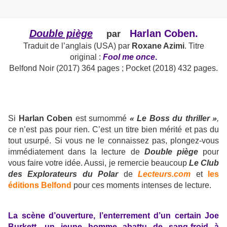
Double piège
Harlan Coben.
par
Traduit de l’anglais (USA) par
Roxane Azimi
. Titre
original :
Fool me once
.
Belfond Noir (2017) 364 pages ; Pocket (2018) 432 pages.
Si
Harlan Coben
est surnommé
« Le Boss du thriller »
,
ce n’est pas pour rien. C’est un titre bien mérité et pas du
tout usurpé. Si vous ne le connaissez pas, plongez-vous
immédiatement dans la lecture de
Double piège
pour
vous faire votre idée. Aussi, je remercie beaucoup
Le Club
des Explorateurs du Polar
de
Lecteurs.com
et
les
éditions Belfond
pour ces moments intenses de lecture.
La scène d’ouverture, l’enterrement d’un certain Joe
Burkett, un jeune homme abattu de sang-froid à