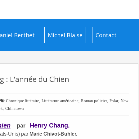
aniel Berthet
Michel Blaise
Contact
 : L'année du Chien

,
,
,
,
Chronique littéraire
Littérature américaine
Roman policier
Polar
New
,
rk
Chinatown
hien
Henry Chang.
par
tats-Unis) par
Marie Chivot-Buhler.