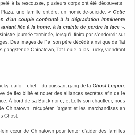
 appelé à la rescousse, plusieurs corps ont été découverts
Plaza, une famille entière, un homicide-suicide.
« Cette
tion d’un couple confronté à la dégradation imminente
 autant liée à la honte, à la crainte de perdre la face ».
inistre journée terminée, lorsqu’il finira par s’endormir sur
ges. Des images de Pa, son père décédé ainsi que de Tat
s gangster de Chinatown, Tat Louie, alias Lucky, viendront
Lucky, dailo – chef – du puissant gang de la
Ghost Legion
.
 de flexibilité et nouer des alliances secrètes afin de le
nce. À bord de sa Buick noire, et Lefty son chauffeur, nous
 de Chinatown récupérer l’argent et les marchandises en
es Ghost.
plein cœur de Chinatown pour tenter d’aider des familles