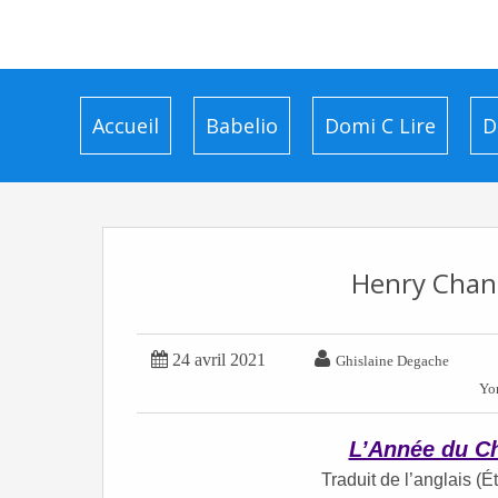
Accueil
Babelio
Domi C Lire
D
Henry Chang


24 avril 2021
Ghislaine Degache
Yo
L’Année du C
Traduit de l’anglais (É