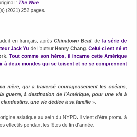
original :
The Wire.
(s) (2021) 252 pages.
aduit en français, après
Chinatown Beat
, de
la série de
cteur Jack Yu
de l’auteur
Henry Chang
.
Celui-ci est né et
ork
.
Tout comme son héros, il incarne cette Amérique
enir à deux mondes qui se toisent et ne se comprennent
ma mère, qui a traversé courageusement les océans,
 la guerre, à destination de l’Amérique, pour une vie à
 clandestins, une vie dédiée à sa famille ».
’origine asiatique au sein du NYPD. Il vient d’être promu à
es effectifs pendant les fêtes de fin d’année.