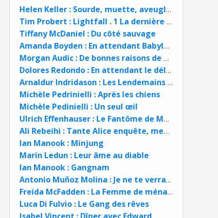
Helen Keller : Sourde, muette, aveugle. Histoire de ma vie
Tim Probert : Lightfall . 1 La dernière flamme
Tiffany McDaniel : Du côté sauvage
Amanda Boyden : En attendant Babylone
Morgan Audic : De bonnes raisons de mourir
Dolores Redondo : En attendant le déluge
Arnaldur Indridason : Les Lendemains qui chantent
Michèle Pedrinielli : Après les chiens
Michèle Pedinielli : Un seul œil
Ulrich Effenhauser : Le Fantôme de Mexico
Ali Rebeihi : Tante Alice enquête, meurtres en chaîne
Ian Manook : Minjung
Marin Ledun : Leur âme au diable
Ian Manook : Gangnam
Antonio Muñoz Molina : Je ne te verrai pas mourir
Freida McFadden : La Femme de ménage
Luca Di Fulvio : Le Gang des rêves
Isabel Vincent : Dîner avec Edward