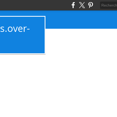
es.over-