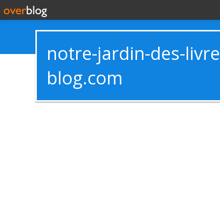
notre-jardin-des-livr
blog.com