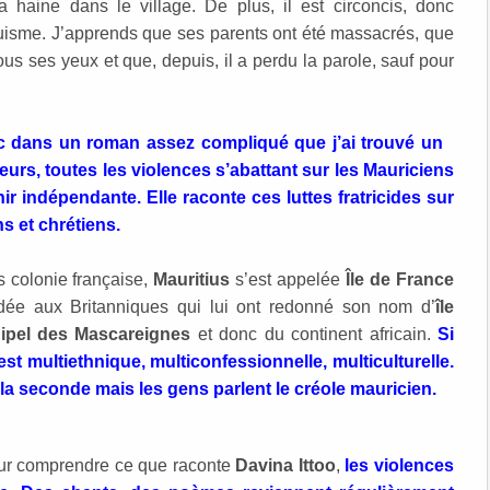
haine dans le village. De plus, il est circoncis, donc
ouisme. J’apprends que ses parents ont été massacrés, que
s ses yeux et que, depuis, il a perdu la parole, sauf pour
c dans un roman assez compliqué que j’ai trouvé un
urs, toutes les violences s’abattant sur les Mauriciens
ir indépendante. Elle raconte ces luttes fratricides sur
s et chrétiens.
s colonie française,
Mauritius
s’est appelée
Île de France
ée aux Britanniques qui lui ont redonné son nom d’
île
hipel des Mascareignes
et donc du continent africain.
Si
e est multiethnique, multiconfessionnelle, multiculturelle.
is la seconde mais les gens parlent le créole mauricien.
our comprendre ce que raconte
Davina Ittoo
,
les violences