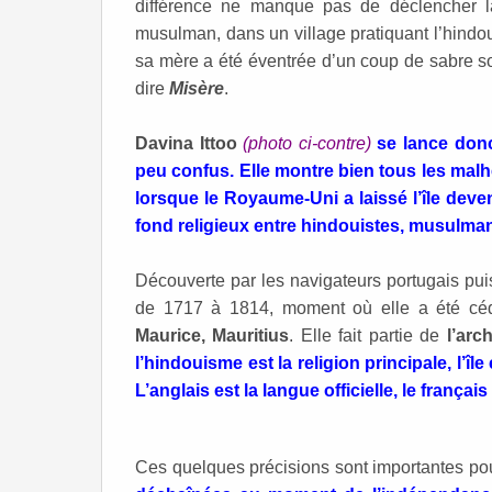
différence ne manque pas de déclencher la 
musulman, dans un village pratiquant l’hind
sa mère a été éventrée d’un coup de sabre sou
dire
Misère
.
Davina Ittoo
(photo ci-contre)
se lance don
peu confus. Elle montre bien tous les malhe
lorsque le Royaume-Uni a laissé l’île deven
fond religieux entre hindouistes, musulman
Découverte par les navigateurs portugais pui
de 1717 à 1814, moment où elle a été céd
Maurice, Mauritius
. Elle fait partie de
l’arc
l’hindouisme est la religion principale, l’îl
L’anglais est la langue officielle, le frança
Ces quelques précisions sont importantes p