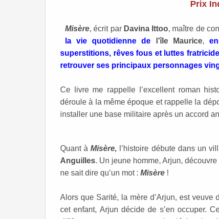
Prix I
Misère
, écrit par
Davina Ittoo
, maître de co
la vie quotidienne de
l’île Maurice
,
en
superstitions, rêves fous et luttes fratric
retrouver ses principaux personnages ving
Ce livre me rappelle l’excellent roman hist
déroule à la même époque et rappelle la dépo
installer une base militaire après un accord a
Quant à
Misère,
l’histoire débute dans un v
Anguilles
. Un jeune homme, Arjun, découvre 
ne sait dire qu’un mot :
Misère
!
Alors que Sarité, la mère d’Arjun, est veuv
cet enfant, Arjun décide de s’en occuper. C