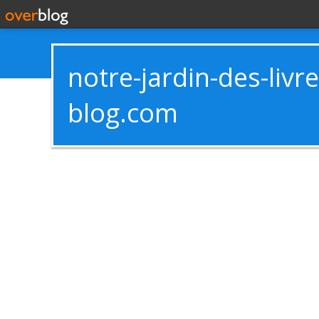
notre-jardin-des-livr
blog.com