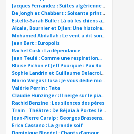
Jacques Ferrandez : Suites algériennes (1962 - 2019) Première partie
De Jongh et Chabbert : Soixante printemps en hiver
Estelle-Sarah Bulle : Là où les chiens aboient par la queue
Alcala, Bournier et Djian: Une histoire de la guerre d'Algérie
Mohamed Abdallah : Le vent a dit son nom
Jean Bart : Europolis
Rachel Cusk : La dépendance
Jean Teulé : Comme une respiration...
Blaise Pichon et Jeff Pourquié : Pax Romana !
Sophie Landrin et Guillaume Delacroix : Dans la tête de Narendra Modi
Mario Vargas Llosa : Je vous dédie mon silence
Valérie Perrin : Tata
Claudie Hunzinger : Il neige sur le pianiste
Rachid Benzine : Les silences des pères
Train - Théâtre : De Béjaïa à Portes-lès-Valence
Jean-Pierre Caralp : Georges Brassens Un mythe mis en examen
Erica Cassano : La grande soif
Dominique Blondel : Chants d'amour pour l'âme d'un inconnu