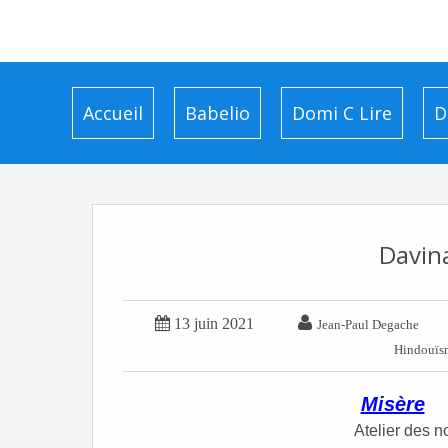
Accueil
Babelio
Domi C Lire
D
Davina


13 juin 2021
Jean-Paul Degache
Hindouïs
Misère
Atelier des 