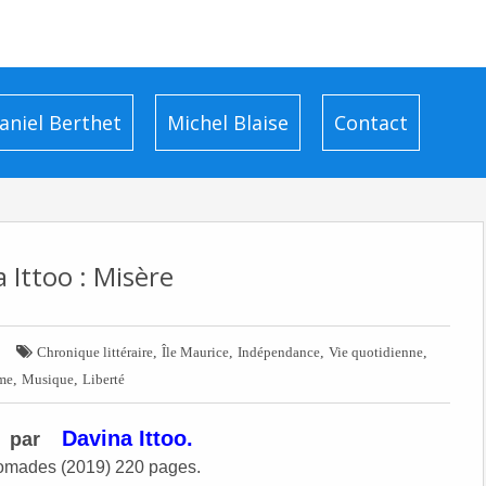
aniel Berthet
Michel Blaise
Contact
 Ittoo : Misère

,
,
,
,
Chronique littéraire
Île Maurice
Indépendance
Vie quotidienne
,
,
me
Musique
Liberté
Davina Ittoo.
par
nomades (2019) 220 pages.