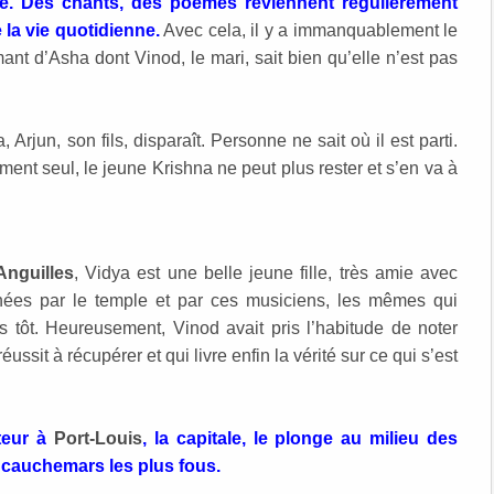
. Des chants, des poèmes reviennent régulièrement
 la vie quotidienne.
Avec cela, il y a immanquablement le
amant d’Asha dont Vinod, le mari, sait bien qu’elle n’est pas
Arjun, son fils, disparaît. Personne ne sait où il est parti.
ment seul, le jeune Krishna ne peut plus rester et s’en va à
Anguilles
, Vidya est une belle jeune fille, très amie avec
inées par le temple et par ces musiciens, les mêmes qui
s tôt. Heureusement, Vinod avait pris l’habitude de noter
ssit à récupérer et qui livre enfin la vérité sur ce qui s’est
teur à
Port-Louis
, la capitale, le plonge au milieu des
 cauchemars les plus fous.