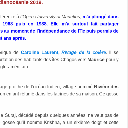
ndianocéanie 2019.
nférence à
l’Open University of Mauritius
,
m’a plongé dans
 1968 puis en 1988. Elle m’a surtout fait partager
ides au moment de l’indépendance de l’île puis permis de
t ans après.
orique de
Caroline Laurent
,
Rivage de la colère
. Il se
rtation des habitants des îles Chagos vers
Maurice
pour y
nglo-américain.
illage proche de l’océan Indien, village nommé
Rivière des
un enfant réfugié dans les latrines de sa maison. Ce gosse
e de Suraj, décédé depuis quelques années, ne veut pas de
e gosse qu’il nomme Krishna, a un sixième doigt et cette