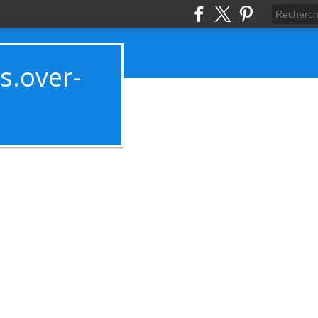
es.over-