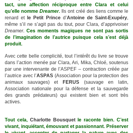
tact, une affection réciproque entre Clara et celui
qu’elle nomme
Dreamer
.
Ils ont créé des liens comme le
renard et
le Petit Prince
d’
Antoine de Saint-Exupéry
,
même s’il ne s’agit pas du tout, pour Clara, d’apprivoiser
Dreamer
.
Ces moments magiques ne sont pas sortis
de l’imagination de l’autrice puisque cela s’est déjà
produit.
Avec cette belle complicité, tout l’intérêt du livre se trouve
dans l’action menée par Clara, Ari, Mika, Chloé, soutenus
par une intervenante de l’ASPEF – contraction créée par
l’autrice avec l’
ASPAS
(Association pour la protection des
animaux sauvages) et
FERUS
(sauvage en latin,
Association nationale pour la défense et la sauvegarde
des grands prédateurs) qui existent bien et sont très
actives.
Tout cela,
Charlotte Bousquet
le raconte bien. C’est
vivant, inquiétant, émouvant et passionnant. Préserver
le vivant, accepter de partager la nature avec des