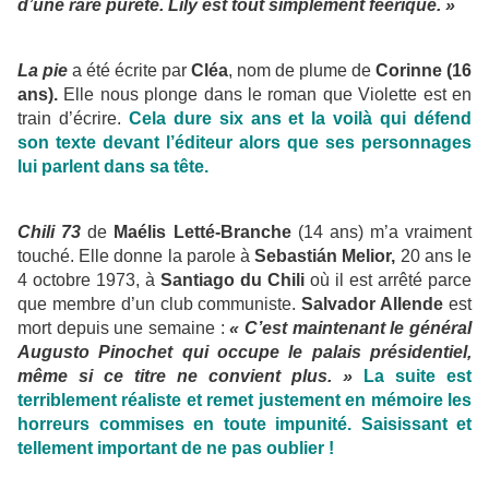
d’une rare pureté. Lily est tout simplement féerique. »
La pie
a été écrite par
Cléa
, nom de plume de
Corinne (16
ans).
Elle nous plonge dans le roman que Violette est en
train d’écrire.
Cela dure six ans et la voilà qui défend
son texte devant l’éditeur alors que ses personnages
lui parlent dans sa tête.
Chili 73
de
Maélis Letté-Branche
(14 ans) m’a vraiment
touché. Elle donne la parole à
Sebastián Melior,
20 ans le
4 octobre 1973, à
Santiago du Chili
où il est arrêté parce
que membre d’un club communiste.
Salvador Allende
est
mort depuis une semaine :
« C’est maintenant le général
Augusto Pinochet qui occupe le palais présidentiel,
même si ce titre ne convient plus. »
La suite est
terriblement réaliste et remet justement en mémoire les
horreurs commises en toute impunité. Saisissant et
tellement important de ne pas oublier !