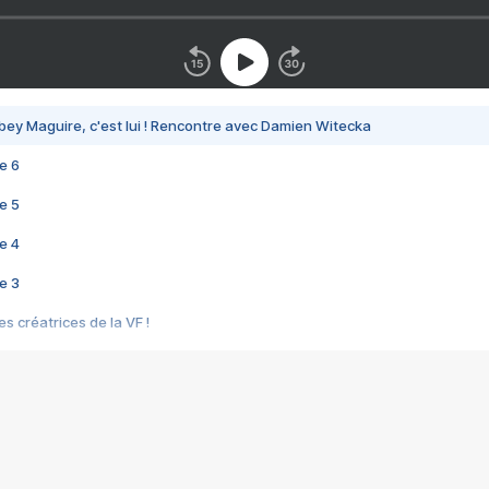
bey Maguire, c'est lui ! Rencontre avec Damien Witecka
e 6
e 5
e 4
e 3
s créatrices de la VF !
e 2
e 1
e Mektoub My Love arrive enfin ! Rencontre avec Shaïn Boumedine et Sal
i : après Toni en famille