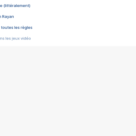
e (littéralement)
im Rayan
 toutes les règles
s les jeux vidéo
us choquant de Rockstar ? - Le scandale BULLY
e plus moche de Steam
du RÊVE tourne au CAUCHEMAR
pendant 8 heures
it… à tort
umiliés par un jeu vidéo
ire - Final Fantasy 8
ti un empire - Age of Empires