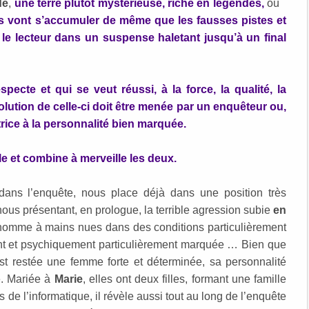
de
,
une terre plutôt mystérieuse, riche en légendes,
où
s vont s’accumuler de même que les fausses pistes et
le lecteur dans un suspense haletant jusqu’à un final
ecte et qui se veut réussi, à la force, la qualité, la
 résolution de celle-ci doit être menée par un enquêteur ou,
rice à la personnalité bien marquée.
le et combine à merveille les deux.
dans l’enquête, nous place déjà dans une position très
nous présentant, en prologue, la terrible agression subie
en
homme à mains nues dans des conditions particulièrement
ment et psychiquement particulièrement marquée … Bien que
est restée une femme forte et déterminée, sa personnalité
é. Mariée à
Marie
, elles ont deux filles, formant une famille
as de l’informatique, il révèle aussi tout au long de l’enquête