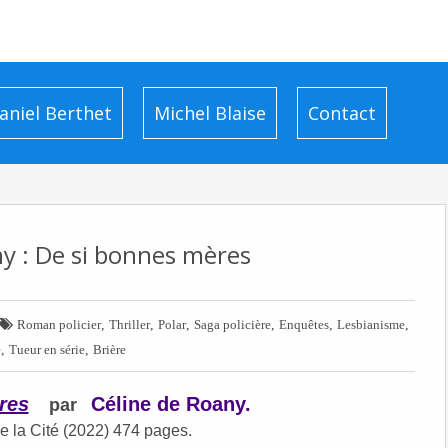
aniel Berthet
Michel Blaise
Contact
y : De si bonnes mères

,
,
,
,
,
,
Roman policier
Thriller
Polar
Saga policière
Enquêtes
Lesbianisme
,
,
e
Tueur en série
Brière
res
Céline de Roany.
par
e la Cité (2022) 474 pages.