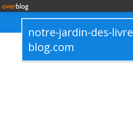
notre-jardin-des-livr
blog.com