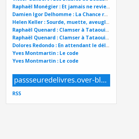
Raphaël Monégier : Et jamais ne reviens
Damien Igor Delhomme : La Chance rouge
Helen Keller : Sourde, muette, aveugle. Histoire de ma vie
Raphaël Quenard : Clamser à Tataouine
Raphaël Quenard : Clamser à Tataouine
Dolores Redondo : En attendant le déluge
Yves Montmartin : Le code
Yves Montmartin : Le code
passseuredelivres.over-blog.com
RSS