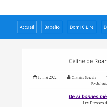
Accueil
Babelio
Domi C Lire
D
Céline de Roan


13 mai 2022
Ghislaine Degache
Psychologi
De si bonnes mè
Les Presses d