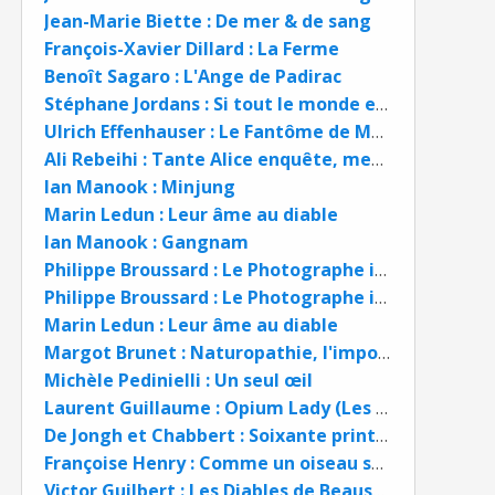
Jean-Marie Biette : De mer & de sang
François-Xavier Dillard : La Ferme
Benoît Sagaro : L'Ange de Padirac
Stéphane Jordans : Si tout le monde est coupable, alors personne ne l'est
Ulrich Effenhauser : Le Fantôme de Mexico
Ali Rebeihi : Tante Alice enquête, meurtres en chaîne
Ian Manook : Minjung
Marin Ledun : Leur âme au diable
Ian Manook : Gangnam
Philippe Broussard : Le Photographe inconnu de l'Occupation
Philippe Broussard : Le Photographe inconnu de l'Occupation
Marin Ledun : Leur âme au diable
Margot Brunet : Naturopathie, l'imposture scientifique
Michèle Pedinielli : Un seul œil
Laurent Guillaume : Opium Lady (Les dames de guerre)
De Jongh et Chabbert : Soixante printemps en hiver
Françoise Henry : Comme un oiseau sans ailes
Victor Guilbert : Les Diables de Beausanges