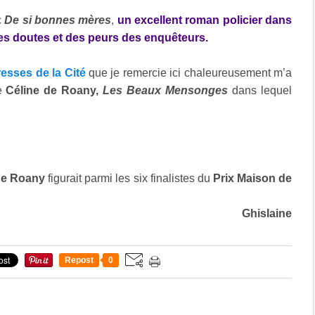
c
De si bonnes mères
,
un excellent roman policier dans
 des doutes et des peurs des enquêteurs.
esses de la Cité
que je remercie ici chaleureusement m’a
de
Céline de Roany,
Les Beaux Mensonges
dans lequel
de Roany
figurait parmi les six finalistes du
Prix Maison de
Ghislaine
Repost
0