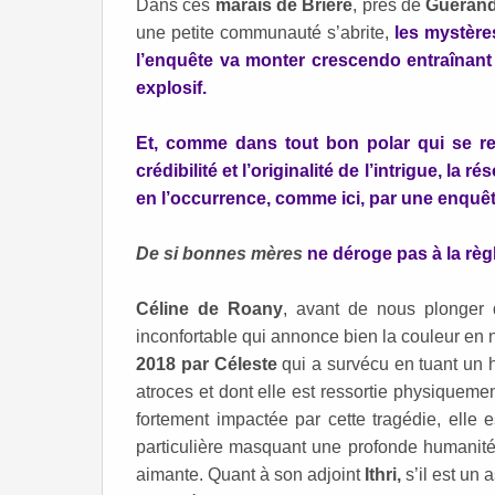
Dans ces
marais de Brière
, près de
Guéran
une petite communauté s’abrite,
les mystère
l’enquête va monter crescendo entraînant 
explosif.
Et, comme dans tout bon polar qui se resp
crédibilité et l’originalité de l’intrigue, la
en l’occurrence, comme ici, par une enquêt
De si bonnes mères
ne déroge pas à la règ
Céline de Roany
, avant de nous plonger 
inconfortable qui annonce bien la couleur en 
2018 par Céleste
qui a survécu en tuant un 
atroces et dont elle est ressortie physique
fortement impactée par cette tragédie, elle 
particulière masquant une profonde humanit
aimante. Quant à son adjoint
Ithri,
s’il est un 