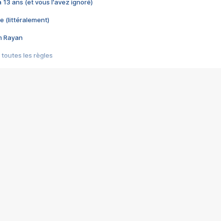
 a 13 ans (et vous l'avez ignoré)
e (littéralement)
im Rayan
 toutes les règles
s les jeux vidéo
us choquant de Rockstar ? - Le scandale BULLY
e plus moche de Steam
du RÊVE tourne au CAUCHEMAR
pendant 8 heures
it… à tort
umiliés par un jeu vidéo
ire - Final Fantasy 8
ti un empire - Age of Empires