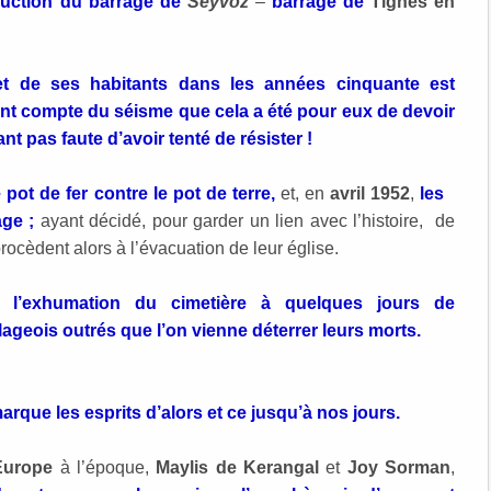
ruction du barrage de
Seyvoz
–
barrage de
Tignes en
 et de ses habitants dans les années cinquante est
ent compte du séisme que cela a été pour eux de devoir
nt pas faute d’avoir tenté de résister !
pot de fer contre le pot de terre,
et, en
avril 1952
,
les
age ;
ayant décidé, pour garder un lien avec l’histoire, de
procèdent alors à l’évacuation de leur église.
de l’exhumation du cimetière à quelques jours de
lageois outrés que l’on vienne déterrer leurs morts.
rque les esprits d’alors et ce jusqu’à nos jours.
Europe
à l’époque,
Maylis de Kerangal
et
Joy Sorman
,