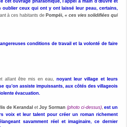
de cet ouvrage pharaonique, l’appel à main d’œuvre et
 oublier ceux qui ont y ont laissé leur peau, certains,
nt à ces habitants de
Pompéi,
« ces vies solidifiées qui
angereuses conditions de travail et la volonté de faire
et allant être mis en eau,
noyant leur village et leurs
se qu’on assiste impuissants, aux côtés des villageois
iolente évacuation.
lis de Kerandal
et
Joy Sorman
(photo ci-dessus)
,
est un
urs voix et leur talent pour créer un roman richement
élangeant savamment réel et imaginaire, ce dernier