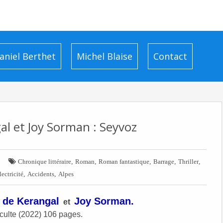
aniel Berthet
Michel Blaise
Contact
al et Joy Sorman : Seyvoz

,
,
,
,
,
Chronique littéraire
Roman
Roman fantastique
Barrage
Thriller
,
,
lectricité
Accidents
Alpes
 de Kerangal
Joy Sorman.
et
nculte (2022) 106 pages.