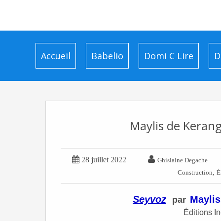
Accueil
Babelio
Domi C Lire
D
Maylis de Kerang


28 juillet 2022
Ghislaine Degache
,
Construction
É
Seyvoz
Maylis
par
Éditions I