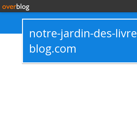
notre-jardin-des-livr
blog.com