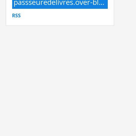
passseuredelivres.over-blog.com
RSS