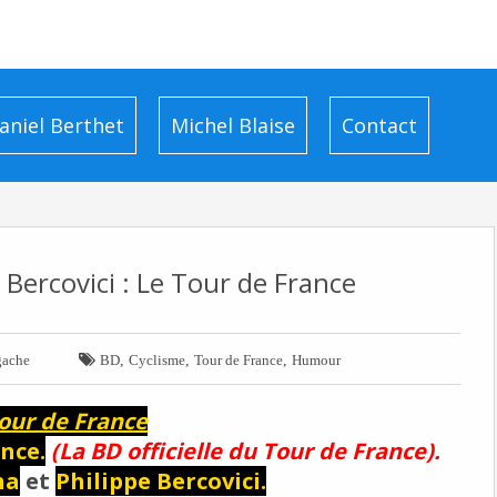
aniel Berthet
Michel Blaise
Contact
 Bercovici : Le Tour de France

,
,
,
gache
BD
Cyclisme
Tour de France
Humour
our de France
nce.
(La BD officielle du Tour de France).
na
et
Philippe Bercovici.