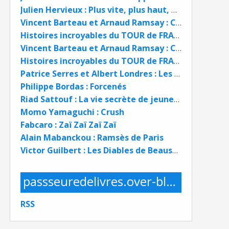
Julien Hervieux : Plus vite, plus haut, plus sport ! BD
Vincent Barteau et Arnaud Ramsay : Complètement Barteau !
Histoires incroyables du TOUR de FRANCE
Vincent Barteau et Arnaud Ramsay : Complètement Barteau !
Histoires incroyables du TOUR de FRANCE
Patrice Serres et Albert Londres : Les Forçats de la route
Philippe Bordas : Forcenés
Riad Sattouf : La vie secrète de jeunes 2004 - 2009
Momo Yamaguchi : Crush
Fabcaro : Zaï Zaï Zaï Zaï
Alain Mabanckou : Ramsès de Paris
Victor Guilbert : Les Diables de Beausanges
passseuredelivres.over-blog.com
RSS