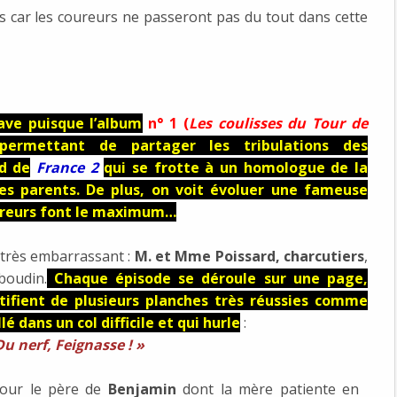
s car les coureurs ne passeront pas du tout dans cette
ave puisque l’album
n° 1 (
Les coulisses du Tour de
ermettant de partager les tribulations des
rd de
France 2
qui se frotte à un homologue de la
es parents. De plus, on voit évoluer une fameuse
ureurs font le maximum…
très embarrassant :
M. et Mme Poissard, charcutiers
,
boudin.
Chaque épisode se déroule sur une page,
tifient de plusieurs planches très réussies comme
é dans un col difficile et qui hurle
:
 Du nerf, Feignasse ! »
pour le père de
Benjamin
dont la mère patiente en