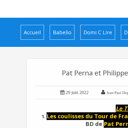
Accueil
Babelio
Domi C Lire
D
Pat Perna et Philippe


29 juin 2022
Jean-Paul De
Le T
Les coulisses du Tour de Fra
1.
BD de
Pat Per