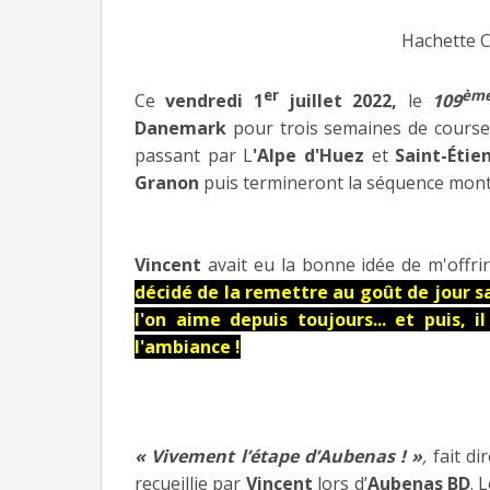
Hachette C
er
èm
Ce
vendredi 1
juillet 2022,
le
109
Danemark
pour trois semaines de course
passant par L
'Alpe d'Huez
et
Saint-Étie
Granon
puis termineront la séquence mon
Vincent
avait eu la bonne idée de m'offri
décidé de la remettre au goût de jour s
l'on aime depuis toujours... et puis,
l'ambiance !
« Vivement l’étape d’Aubenas ! »
,
fait di
recueillie par
Vincent
lors d’
Aubenas BD
. 