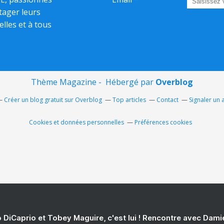
rtager leurs
elles et à tous
Thème Magazine - Hébergé par
Overblog
Créer un blog gratuit sur Overblog
Top articles
Contact
Signaler un
Cookies et données personnelles
Préférences cookies
 DiCaprio et Tobey Maguire, c'est lui ! Rencontre avec Dam