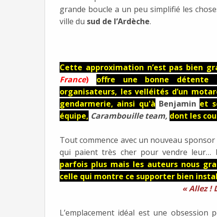
grande boucle a un peu simplifié les chose
ville du
sud de l’Ardèche
.
Cette approximation n’est pas bien gr
France
)
offre une bonne détente p
organisateurs, les velléités d’un mota
gendarmerie, ainsi qu'à
Benjamin
et s
équipe,
Carambouille team,
dont les co
Tout commence avec un nouveau sponsor 
qui paient très cher pour vendre leur… 
parfois plus mais les auteurs nous gra
celle qui montre ce supporter bien install
« Allez !
L’emplacement idéal est une obsession 