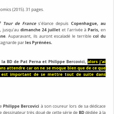
omics (2015). 31 pages.
e
Tour de France
s'élance depuis
Copenhague, au
, jusqu'au
dimanche 24 juillet
et l'arrivée à
Paris,
en
nne
. Auparavant, ils auront escaladé le terrible
col du
tagnarde par
les Pyrénées.
r
la BD de Pat Perna et Philippe Bercovici,
alors j'ai
ans attendre car on ne se moque bien que de ce que
 il est important de se mettre tout de suite dans
re
Philippe Bercovici
à son coureur lors de sa dédicace
Le dessinateur très doué de cette série de
BD
dédiée à la