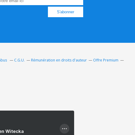
 abus
C.G.U.
Rémunération en droits d'auteur
Offre Premium
ien Witecka