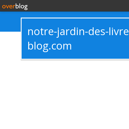
notre-jardin-des-livr
blog.com