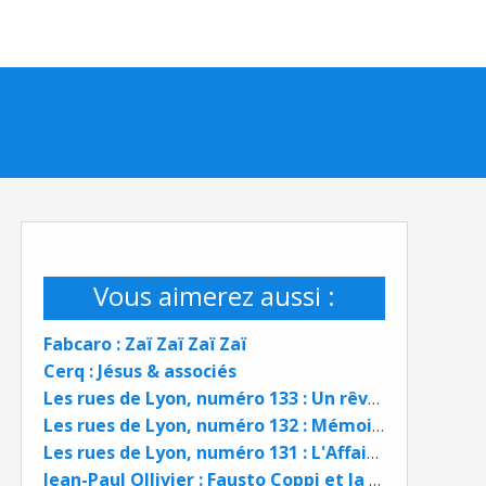
Vous aimerez aussi :
Fabcaro : Zaï Zaï Zaï Zaï
Cerq : Jésus & associés
Les rues de Lyon, numéro 133 : Un rêve de Canuts
Les rues de Lyon, numéro 132 : Mémoires d'Arménie
Les rues de Lyon, numéro 131 : L'Affaire Noir - Botton
Jean-Paul Ollivier : Fausto Coppi et la Dame blanche - L'impossible amour