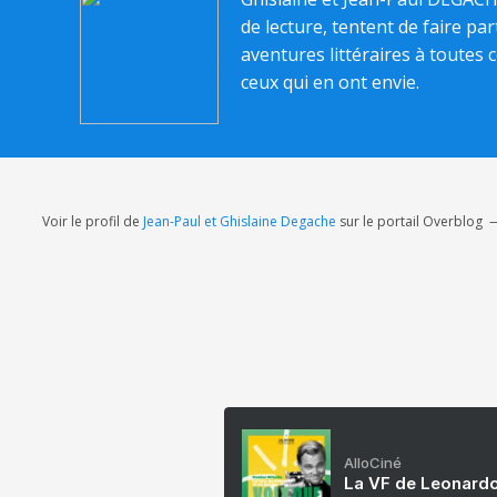
de lecture, tentent de faire pa
aventures littéraires à toutes c
ceux qui en ont envie.
Voir le profil de
Jean-Paul et Ghislaine Degache
sur le portail Overblog
AlloCiné
La VF de Leonardo