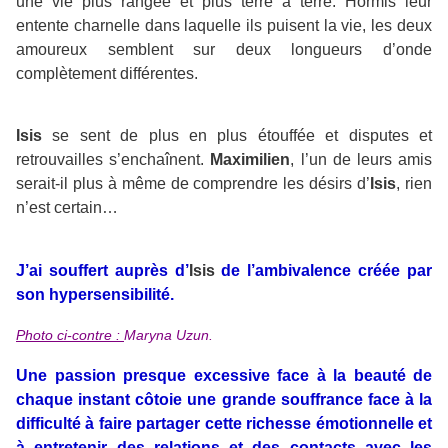
une vie plus rangée et plus terre à terre. Hormis leur
entente charnelle dans laquelle ils puisent la vie, les deux
amoureux semblent sur deux longueurs d’onde
complètement différentes.
Isis
se sent de plus en plus étouffée et disputes et
retrouvailles s’enchaînent.
Maximilien
, l’un de leurs amis
serait-il plus à même de comprendre les désirs d’
Isis
, rien
n’est certain…
J’ai souffert auprès d’
Isis
de l’ambivalence créée par
son hypersensibilité.
Photo ci-contre :
Maryna Uzun.
Une passion presque excessive face à la beauté de
chaque instant côtoie une grande souffrance face à la
difficulté à faire partager cette richesse émotionnelle et
à entretenir des relations et des contacts avec les