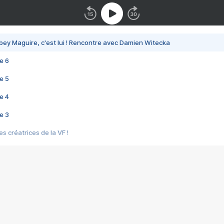
bey Maguire, c'est lui ! Rencontre avec Damien Witecka
e 6
e 5
e 4
e 3
s créatrices de la VF !
e 2
e 1
e Mektoub My Love arrive enfin ! Rencontre avec Shaïn Boumedine et Sal
i : après Toni en famille
elle réalise le bouleversant Dites lui que je l'aime