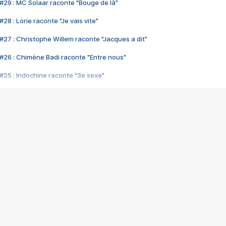
#29 : MC Solaar raconte "Bouge de là"
28 : Lorie raconte "Je vais vite"
#27 : Christophe Willem raconte "Jacques a dit"
#26 : Chimène Badi raconte "Entre nous"
#25 : Indochine raconte "3e sexe"
#24 : Zaho raconte "C'est chelou"
#23 : Patrick Bruel raconte "Au café des délices"
#22 : Kyo raconte "Le chemin"
#21 : Nolwenn Leroy raconte "Cassé"
#20 : Patrick Hernandez raconte "Born to be alive"
#19 : Lorie raconte "Près de moi"
#18 : Michael Jones raconte "A nos actes manqués" (avec Jean-Jacque
#17 : Khaled raconte "Aïcha"