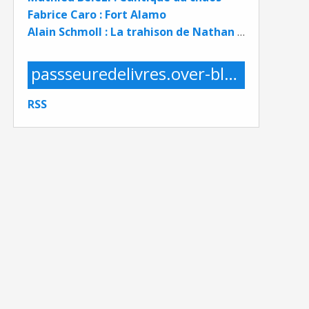
Fabrice Caro : Fort Alamo
Alain Schmoll : La trahison de Nathan Kaplan
passseuredelivres.over-blog.com
RSS