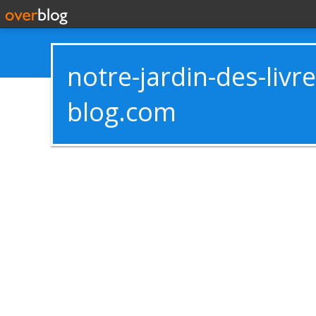
notre-jardin-des-livr
blog.com