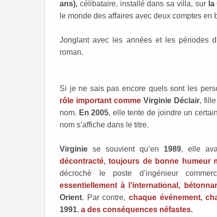
ans),
célibataire, installé dans sa villa, sur
la
le monde des affaires avec deux comptes en b
Jonglant avec les années et les périodes di
roman.
Si je ne sais pas encore quels sont les per
rôle important comme
V
irginie Déclair
, fil
nom.
En 2005
, elle tente de joindre un certai
nom s’affiche dans le titre.
Virginie
se souvient qu’en
1989
, elle a
décontracté, toujours de bonne humeur ma
décroché le poste d’ingénieur comme
essentiellement à l’international, béton
Orient
. Par contre,
chaque événement, cha
1991
,
a des conséquences néfastes.