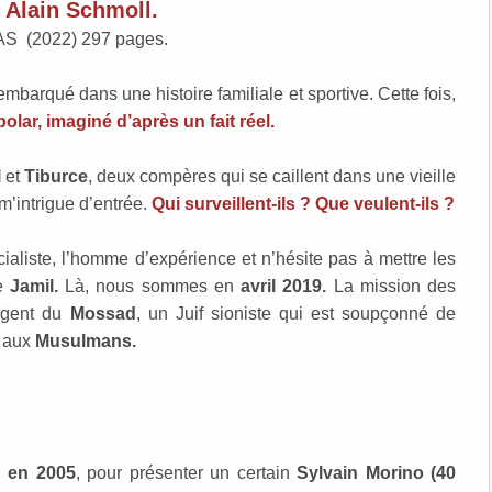
Alain Schmoll.
AS (2022) 297 pages.
mbarqué dans une histoire familiale et sportive. Cette fois,
polar, imaginé d’après un fait réel.
l
et
Tiburce
, deux compères qui se caillent dans une vieille
m’intrigue d’entrée.
Qui surveillent-ils ? Que veulent-ils ?
ialiste, l’homme d’expérience et n’hésite pas à mettre les
ne
Jamil.
Là, nous sommes en
avril 2019.
La mission des
 agent du
Mossad
, un Juif sioniste qui est soupçonné de
r aux
Musulmans.
,
en 2005
, pour présenter un certain
Sylvain Morino (40