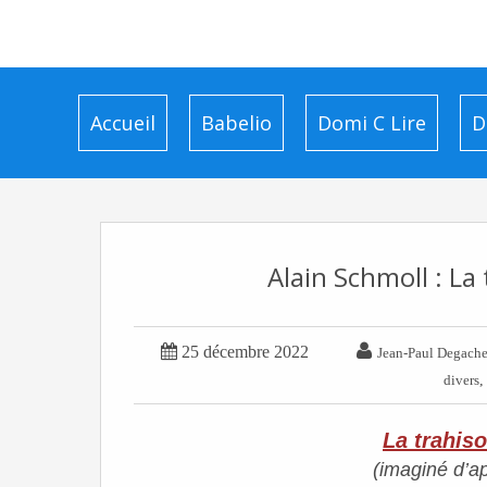
Accueil
Babelio
Domi C Lire
D
Alain Schmoll : La


25 décembre 2022
Jean-Paul Degach
divers
La trahis
(imaginé d’ap