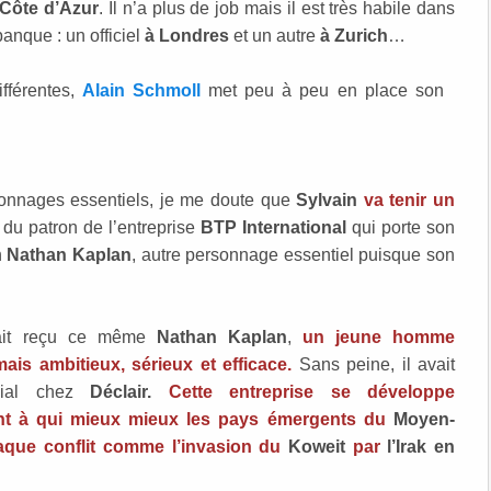
 Côte d’Azur
. Il n’a plus de job mais il est très habile dans
anque : un officiel
à Londres
et un autre
à Zurich
…
fférentes,
Alain Schmoll
met peu à peu en place son
sonnages essentiels, je me doute que
Sylvain
va tenir un
le du patron de l’entreprise
BTP International
qui porte son
n
Nathan Kaplan
, autre personnage essentiel puisque son
vait reçu ce même
Nathan Kaplan
,
un jeune homme
is ambitieux, sérieux et efficace.
Sans peine, il avait
rcial chez
Déclair.
Cette entreprise se développe
nant à qui mieux mieux les pays émergents du
Moyen-
que conflit comme l’invasion du
Koweit
par
l’Irak en