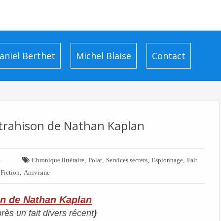
aniel Berthet
Michel Blaise
Contact
 trahison de Nathan Kaplan

,
,
,
,
e
Chronique littéraire
Polar
Services secrets
Espionnage
Fait
,
,
Fiction
Arrivisme
on de Nathan Kaplan
rès un fait divers récent
)