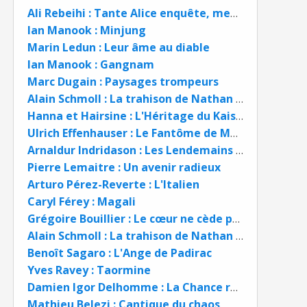
Ali Rebeihi : Tante Alice enquête, meurtres en chaîne
Ian Manook : Minjung
Marin Ledun : Leur âme au diable
Ian Manook : Gangnam
Marc Dugain : Paysages trompeurs
Alain Schmoll : La trahison de Nathan Kaplan
Hanna et Hairsine : L'Héritage du Kaiser BD
Ulrich Effenhauser : Le Fantôme de Mexico
Arnaldur Indridason : Les Lendemains qui chantent
Pierre Lemaitre : Un avenir radieux
Arturo Pérez-Reverte : L'Italien
Caryl Férey : Magali
Grégoire Bouillier : Le cœur ne cède pas
Alain Schmoll : La trahison de Nathan Kaplan
Benoît Sagaro : L'Ange de Padirac
Yves Ravey : Taormine
Damien Igor Delhomme : La Chance rouge
Mathieu Belezi : Cantique du chaos