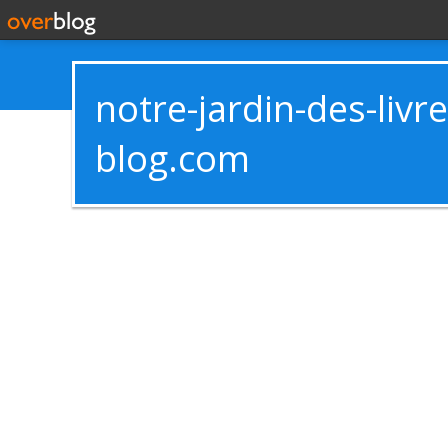
notre-jardin-des-livr
blog.com