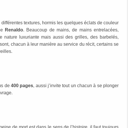
 différentes textures, hormis les quelques éclats de couleur
 de
Renaldo
. Beaucoup de mains, de mains entrelacées,
e nature luxuriante mais aussi des grilles, des barbelés,
s sont, chacun à leur manière au service du récit, certains se
eilles.
lus de
400 pages
, aussi j’invite tout un chacun à se plonger
vrage.
eine de mort est dans le sens de l’histoire, il faut toujours