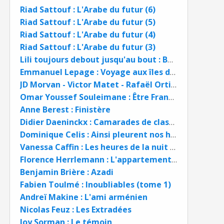
Riad Sattouf : L'Arabe du futur (6)
Riad Sattouf : L'Arabe du futur (5)
Riad Sattouf : L'Arabe du futur (4)
Riad Sattouf : L'Arabe du futur (3)
Lili toujours debout jusqu'au bout : Boris Golzio et Lili Keller Rosenberg BD
Emmanuel Lepage : Voyage aux îles de la Désolation BD
JD Morvan - Victor Matet - Rafaël Ortiz : Ce que j'ai vu à Auschwitz, les cahiers d'Alter
Omar Youssef Souleimane : Être Français
Anne Berest : Finistère
Didier Daeninckx : Camarades de classe
Dominique Celis : Ainsi pleurent nos hommes
Vanessa Caffin : Les heures de la nuit ne rattrapent jamais celles du jour
Florence Herrlemann : L'appartement du dessous
Benjamin Brière : Azadi
Fabien Toulmé : Inoubliables (tome 1)
Andreï Makine : L'ami arménien
Nicolas Feuz : Les Extradées
Joy Sorman : Le témoin