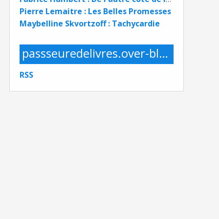
Pierre Lemaitre : Les Belles Promesses
Maybelline Skvortzoff : Tachycardie
passseuredelivres.over-blog.com
RSS