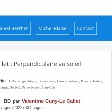
aniel Berthet
Michel Blaise
Contact
let : Perpendiculaire au soleil

,
,
,
,
,
,
BD
Roman graphique
Témoignage
Correspondance
Prisons
Justice
,
,
acisme
Société
Peine de mort États-Unis
l
BD
Valentine Cuny-Le Callet
.
par
crages (2022) 434 pages.