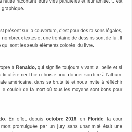
 naître racontant leurs vies parallèles et leur amitié. C’est
 graphique.
st présent sur la couverture, c’est pour des raisons légales,
 nombreux textes et une trentaine de dessins sont de lui. Il
qui sont les seuls éléments colorés du livre.
propre à
Renaldo
, qui signifie toujours vivant, si belle et si
articulièrement bien choisie pour donner son titre à l’album.
le américaine, dans sa brutalité et nous invite à réfléchir
le couloir de la mort où tous les moyens sont bons pour
do
. En effet, depuis
octobre 2016
, en
Floride
, la cour
mort promulguée par un jury sans unanimité était une