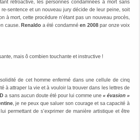
n étant rétroactive, les personnes condamnées à mort sans
re-sentence et un nouveau jury décide de leur peine, soit
ion à mort, cette procédure n’étant pas un nouveau procès,
 en cause.
Renaldo
a été condamné
en 2008
par onze voix
isante, mais ô combien touchante et instructive !
a solidité de cet homme enfermé dans une cellule de cinq
à attraper la vie et à vouloir la trouver dans les lettres de
BD
a sans aucun doute été pour lui comme une
« évasion »
entine
, je ne peux que saluer son courage et sa capacité à
lui permettant de s’exprimer de manière artistique et être