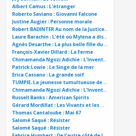
Albert Camus : L'étranger
Roberto Saviano : Giovanni Falcone
Justine Augier : Personne morale
Robert BADINTER Au nom de la Justice : Le Naour et Marko BD
Laure Barachin : L'été où Mylena a disparu
Agnès Desarthe : La plus belle fille du monde
François-Xavier Dillard : La Ferme
Chimamanda Ngozi Adichie : L'Inventaire des rêves
Patrick Lowie : Le Singe de la mer
Erica Cassano : La grande soif
TUMPIE. La jeunesse tumultueuse de Joséphine Baker
Chimamanda Ngozi Adichie : L'Inventaire des rêves
Russell Banks : American Spirits
Gérard Mordillat : Les Vivants et les Morts, vingt ans plus tard
Thomas Cantaloube : Mai 67
Salomé Saqué : Résister
Salomé Saqué : Résister
Fabrice Humbert : De l'autre côté de la vie