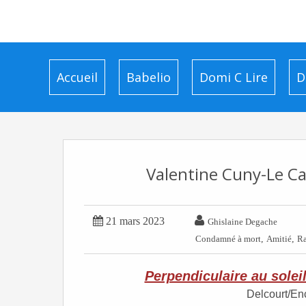
Accueil
Babelio
Domi C Lire
D
Valentine Cuny-Le Cal


21 mars 2023
Ghislaine Degache
,
,
Condamné à mort
Amitié
R
Perpendiculaire au solei
Delcourt/En