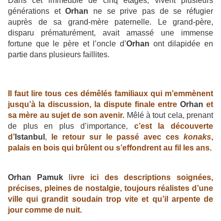
Dans cet immeuble de cinq étages, vivent plusieurs
générations et
Orhan
ne se prive pas de se réfugier
auprès de sa grand-mère paternelle. Le grand-père,
disparu prématurément, avait amassé une immense
fortune que le père et l’oncle d’
Orhan
ont dilapidée en
partie dans plusieurs faillites.
Il faut lire tous ces démêlés familiaux qui m’emmènent
jusqu’à la discussion, la dispute finale entre
Orhan
et
sa mère au sujet de son avenir.
Mêlé à tout cela, prenant
de plus en plus d’importance,
c’est la découverte
d’
I
stanbul
,
le retour sur le passé avec ces
konaks
,
palais en bois qui brûlent ou s’effondrent au fil les ans.
Orhan Pamuk
l
ivre ici des descriptions soignées,
précises, pleines de nostalgie, toujours réalistes d’une
ville qui grandit soudain trop vite et qu’il arpente de
jour comme de nuit.