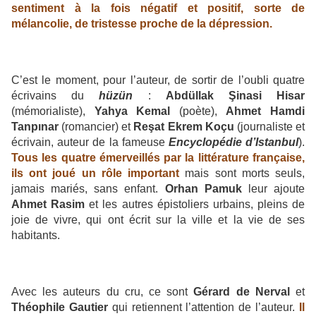
sentiment à la fois négatif et positif, sorte de
mélancolie, de tristesse proche de la dépression.
C’est le moment, pour l’auteur, de sortir de l’oubli quatre
écrivains du
hüzün
:
Abdüllak Şinasi Hisar
(mémorialiste),
Yahya Kemal
(poète),
Ahmet Hamdi
Tanpınar
(romancier) et
Reşat Ekrem Koçu
(journaliste et
écrivain, auteur de la fameuse
Encyclopédie d’Istanbul
).
Tous les quatre émerveillés par la littérature française,
ils ont joué un rôle important
mais sont morts seuls,
jamais mariés, sans enfant.
Orhan Pamuk
leur ajoute
Ahmet Rasim
et les autres épistoliers urbains, pleins de
joie de vivre, qui ont écrit sur la ville et la vie de ses
habitants.
Avec les auteurs du cru, ce sont
Gérard de Nerval
et
Théophile Gautier
qui retiennent l’attention de l’auteur.
Il