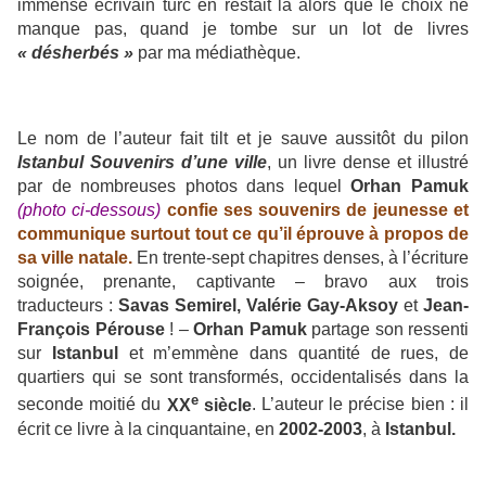
immense écrivain turc en restait là alors que le choix ne
manque pas, quand je tombe sur un lot de livres
« désherbés »
par ma médiathèque.
Le nom de l’auteur fait tilt et je sauve aussitôt du pilon
Istanbul Souvenirs d’une ville
, un livre dense et illustré
par de nombreuses photos dans lequel
Orhan Pamuk
(photo ci-dessous)
confie ses souvenirs de jeunesse et
communique surtout tout ce qu’il éprouve à propos de
sa ville natale.
En trente-sept chapitres denses, à l’écriture
soignée, prenante, captivante – bravo aux trois
traducteurs :
Savas Semirel, Valérie Gay-Aksoy
et
Jean-
François Pérouse
! –
Orhan Pamuk
partage son ressenti
sur
Istanbul
et m’emmène dans quantité de rues, de
quartiers qui se sont transformés, occidentalisés dans la
e
seconde moitié du
XX
siècle
. L’auteur le précise bien : il
écrit ce livre à la cinquantaine, en
2002-2003
, à
Istanbul.