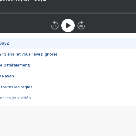
 DayZ
 a 13 ans (et vous l'avez ignoré)
e (littéralement)
im Rayan
 toutes les règles
s les jeux vidéo
us choquant de Rockstar ? - Le scandale BULLY
e plus moche de Steam
du RÊVE tourne au CAUCHEMAR