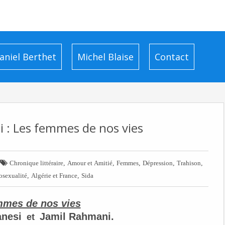
aniel Berthet
Michel Blaise
Contact
 : Les femmes de nos vies

,
,
,
,
,
Chronique littéraire
Amour et Amitié
Femmes
Dépression
Trahison
,
,
sexualité
Algérie et France
Sida
mmes de nos vies
anesi
Jamil Rahmani.
et