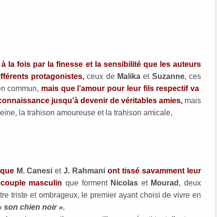
à la fois par la finesse et la sensibilité que les auteurs
ifférents protagonistes,
ceux de
Malika
et
Suzanne
, ces
 en commun,
mais que l’amour pour leur fils respectif va
 connaissance jusqu’à devenir de véritables amies,
mais
 peine, la trahison amoureuse et la trahison amicale,
 que
M. Canesi
et
J. Rahmani
ont tissé savamment leur
e couple masculin
que forment
Nicolas
et
Mourad
, deux
utre triste et ombrageux, le premier ayant choisi de vivre en
« son chien noir ».