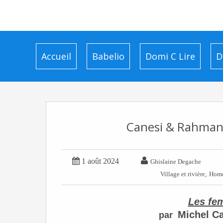
Accueil
Babelio
Domi C Lire
D
Canesi & Rahmani


1 août 2024
Ghislaine Degache
,
Village et rivière
Homo
Les fe
Michel C
par