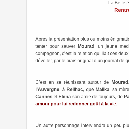
La Belle é
Rentré
Après la présentation plus ou moins énigmatiq
tenter pour sauver
Mourad
, un jeune méde
compagnon, c’est la relation qui liait ces d
dévoiler, par le biais original d’un journal de
C’est en se réunissant autour de
Mourad
l’Auvergne
, à
Reilhac
, que
Malika
, sa mèr
Cannes
et
Elena
son amie de toujours, de
Pa
amour pour lui redonner goût à la vi
e.
Un autre personnage interviendra un peu plu