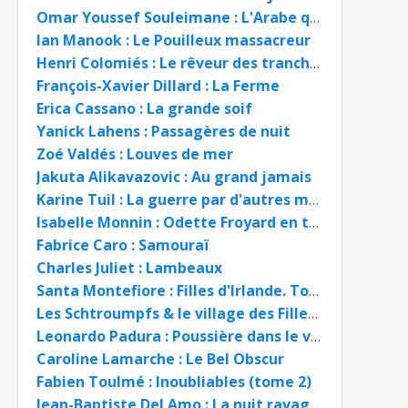
Omar Youssef Souleimane : L'Arabe qui sourit
Ian Manook : Le Pouilleux massacreur
Henri Colomiés : Le rêveur des tranchées
François-Xavier Dillard : La Ferme
Erica Cassano : La grande soif
Yanick Lahens : Passagères de nuit
Zoé Valdés : Louves de mer
Jakuta Alikavazovic : Au grand jamais
Karine Tuil : La guerre par d'autres moyens
Isabelle Monnin : Odette Froyard en trois façons
Fabrice Caro : Samouraï
Charles Juliet : Lambeaux
Santa Montefiore : Filles d'Irlande. Tome 1 : Le Secret des Deverill.
Les Schtroumpfs & le village des Filles. 2. La trahison de bouton d'or. Parthoens et Culliford
Leonardo Padura : Poussière dans le vent
Caroline Lamarche : Le Bel Obscur
Fabien Toulmé : Inoubliables (tome 2)
Jean-Baptiste Del Amo : La nuit ravagée