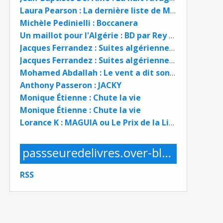
Laura Pearson : La dernière liste de Mabel
Michèle Pedinielli : Boccanera
Un maillot pour l'Algérie : BD par Rey / Galic / Kris
Jacques Ferrandez : Suites algériennes (1962 - 2019) Seconde partie
Jacques Ferrandez : Suites algériennes (1962 - 2019) Première partie
Mohamed Abdallah : Le vent a dit son nom
Anthony Passeron : JACKY
Monique Étienne : Chute la vie
Monique Étienne : Chute la vie
Lorance K : MAGUIA ou Le Prix de la Liberté
passseuredelivres.over-blog.com
RSS