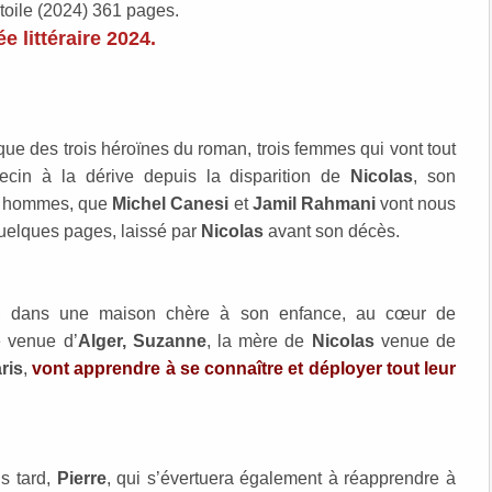
toile (2024) 361 pages.
e littéraire 2024.
ue des trois héroïnes du roman, trois femmes qui vont tout
cin à la dérive depuis la disparition de
Nicolas
, son
eux hommes, que
Michel Canesi
et
Jamil Rahmani
vont nous
 quelques pages, laissé par
Nicolas
avant son décès.
, dans une maison chère à son enfance, au cœur de
e venue d’
Alger, Suzanne
, la mère de
Nicolas
venue de
ris
,
vont apprendre à se connaître et déployer tout leur
s tard,
Pierre
, qui s’évertuera également à réapprendre à