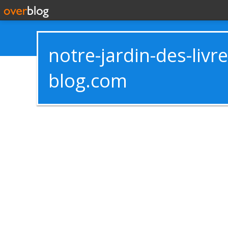
notre-jardin-des-livr
blog.com