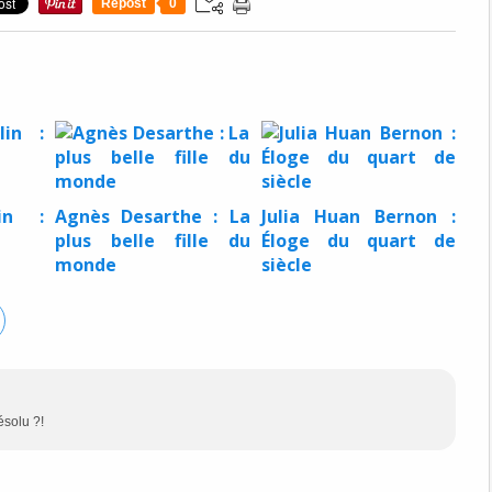
Repost
0
in :
Agnès Desarthe : La
Julia Huan Bernon :
plus belle fille du
Éloge du quart de
monde
siècle
ésolu ?!