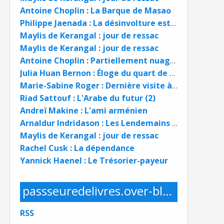
Antoine Choplin : La Barque de Masao
Philippe Jaenada : La désinvolture est une bien belle chose
Maylis de Kerangal : jour de ressac
Maylis de Kerangal : jour de ressac
Antoine Choplin : Partiellement nuageux
Julia Huan Bernon : Éloge du quart de siècle
Marie-Sabine Roger : Dernière visite à ma mère
Riad Sattouf : L'Arabe du futur (2)
Andreï Makine : L'ami arménien
Arnaldur Indridason : Les Lendemains qui chantent
Maylis de Kerangal : jour de ressac
Rachel Cusk : La dépendance
Yannick Haenel : Le Trésorier-payeur
passseuredelivres.over-blog.com
RSS