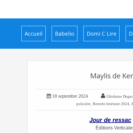
Accueil
Babelio
Domi C Lire
D
Maylis de Ker


18 septembre 2024
Ghislaine Dega
,
,
policière
Rentrée littéraire 2024
Jour de ressac
Éditions Vertical