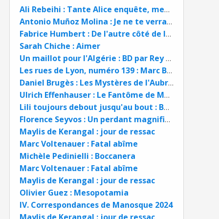
Ali Rebeihi : Tante Alice enquête, meurtres en chaîne
Antonio Muñoz Molina : Je ne te verrai pas mourir
Fabrice Humbert : De l'autre côté de la vie
Sarah Chiche : Aimer
Un maillot pour l'Algérie : BD par Rey / Galic / Kris
Les rues de Lyon, numéro 139 : Marc Bloch, de Lyon au Panthéon
Daniel Brugès : Les Mystères de l'Aubrac
Ulrich Effenhauser : Le Fantôme de Mexico
Lili toujours debout jusqu'au bout : Boris Golzio et Lili Keller Rosenberg BD
Florence Seyvos : Un perdant magnifique
Maylis de Kerangal : jour de ressac
Marc Voltenauer : Fatal abîme
Michèle Pedinielli : Boccanera
Marc Voltenauer : Fatal abîme
Maylis de Kerangal : jour de ressac
Olivier Guez : Mesopotamia
IV. Correspondances de Manosque 2024
Maylis de Kerangal : jour de ressac