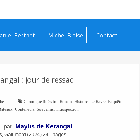
aniel Berthet
Michel Blaise
Contact
angal : jour de ressac

,
,
,
,
che
Chronique littéraire
Roman
Histoire
Le Havre
Enquête
,
,
,
Bâteaux
Conteneurs
Souvenirs
Introspection
Maylis de Kerangal.
par
es, Gallimard (2024) 241 pages.