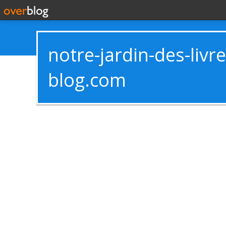
notre-jardin-des-livr
blog.com