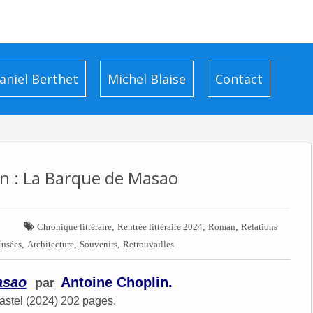
aniel Berthet
Michel Blaise
Contact
n : La Barque de Masao

,
,
,
Chronique littéraire
Rentrée littéraire 2024
Roman
Relations
,
,
,
usées
Architecture
Souvenirs
Retrouvailles
asao
Antoine Choplin.
par
stel (2024) 202 pages.