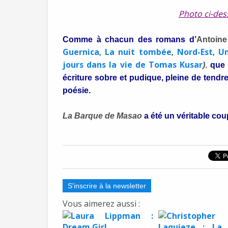
Photo ci-des
Comme à chacun des romans d’
Antoin
Guernica
La nuit tombée
Nord-Est
Un
,
,
,
jours dans la vie de Tomas Kusar
)
,
que 
écriture sobre et pudique, pleine de tendre
poésie.
La Barque de Masao
a été un véritable cou
S'inscrire à la newsletter
Vous aimerez aussi :