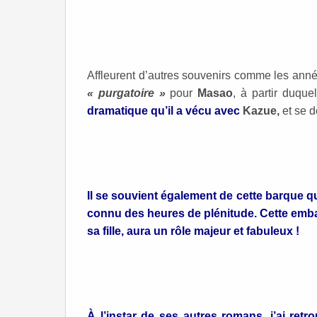
Affleurent d’autres souvenirs comme les an
« purgatoire »
pour
Masao
, à partir duque
dramatique qu’il a vécu avec
Kazue,
et se d
Il se souvient également de cette barque qu’
connu des heures de plénitude. Cette embarc
sa fille, aura un rôle majeur et fabuleux !
À l’instar de ses autres romans, j’ai retr