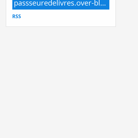
passseuredelivres.over-blog.com
RSS