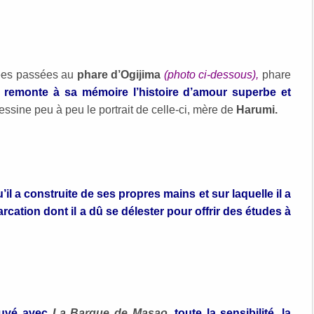
nées passées au
phare d’Ogijima
(photo ci-dessous),
phare
l
remonte à sa mémoire l’histoire d’amour superbe et
essine peu à peu le portrait de celle-ci, mère de
Harumi.
il a construite de ses propres mains et sur laquelle il a
ation dont il a dû se délester pour offrir des études à
ouvé avec
La Barque de Masao
,
toute la sensibilité, la