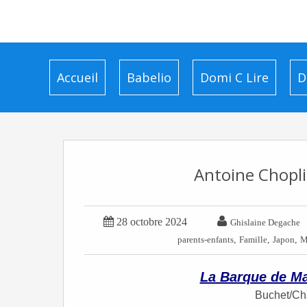
Accueil
Babelio
Domi C Lire
D
Antoine Chopli


28 octobre 2024
Ghislaine Degache
,
,
,
parents-enfants
Famille
Japon
M
La Barque de M
Buchet/Cha