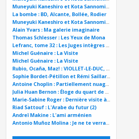
Muneyuki Kaneshiro et Kota Sannomiya : Blue Lock épisode Nagi tome 3
La bombe : BD, Alcante, Bollée, Rodier
Muneyuki Kaneshiro et Kota Sannomiya : Blue Lock épisode Nagi tome 2
Alain Yvars : Ma galerie imaginaire
Thomas Schlesser : Les Yeux de Mona
Lefranc, tome 32 : Les Juges intègres d'après Jacques Martin
Michel Guénaire : La Visite
Michel Guénaire : La Visite
Rubio, Ocaña, Maz! : VIOLLET-LE-DUC, l'homme qui ressuscita Notre-Dame
Sophie Bordet-Pétillon et Rémi Saillard : Archi et Basile, Permis de construire
Antoine Choplin : Partiellement nuageux
Julia Huan Bernon : Éloge du quart de siècle
Marie-Sabine Roger : Dernière visite à ma mère
Riad Sattouf : L'Arabe du futur (2)
Andreï Makine : L'ami arménien
Antonio Muñoz Molina : Je ne te verrai pas mourir