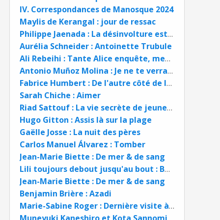
IV. Correspondances de Manosque 2024
Maylis de Kerangal : jour de ressac
Philippe Jaenada : La désinvolture est une bien belle chose
Aurélia Schneider : Antoinette Trubule
Ali Rebeihi : Tante Alice enquête, meurtres en chaîne
Antonio Muñoz Molina : Je ne te verrai pas mourir
Fabrice Humbert : De l'autre côté de la vie
Sarah Chiche : Aimer
Riad Sattouf : La vie secrète de jeunes 2004 - 2009
Hugo Gitton : Assis là sur la plage
Gaëlle Josse : La nuit des pères
Carlos Manuel Álvarez : Tomber
Jean-Marie Biette : De mer & de sang
Lili toujours debout jusqu'au bout : Boris Golzio et Lili Keller Rosenberg BD
Jean-Marie Biette : De mer & de sang
Benjamin Brière : Azadi
Marie-Sabine Roger : Dernière visite à ma mère
Muneyuki Kaneshiro et Kota Sannomiya : Blue Lock épisode Nagi tome 4