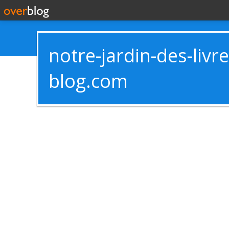
notre-jardin-des-livr
blog.com