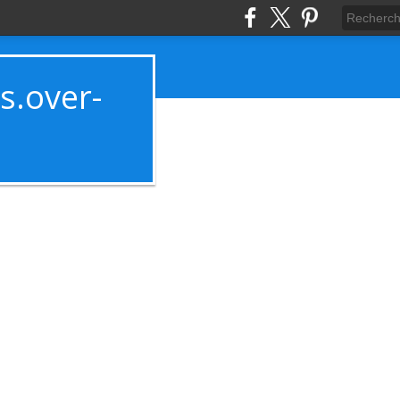
es.over-