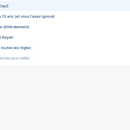
 DayZ
 a 13 ans (et vous l'avez ignoré)
e (littéralement)
im Rayan
 toutes les règles
s les jeux vidéo
us choquant de Rockstar ? - Le scandale BULLY
e plus moche de Steam
du RÊVE tourne au CAUCHEMAR
pendant 8 heures
it… à tort
umiliés par un jeu vidéo