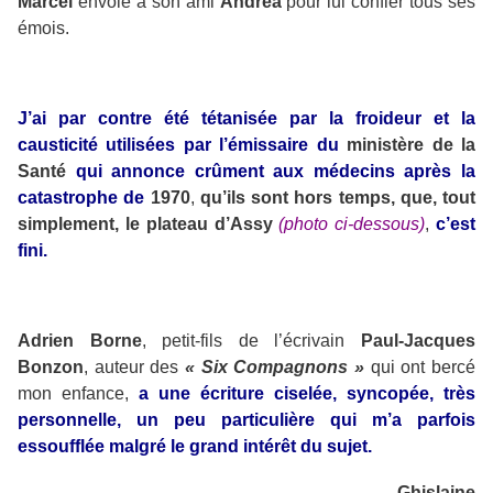
Marcel
envoie à son ami
Andrea
pour lui confier tous ses
émois.
J’ai par contre été tétanisée par la froideur et la
causticité utilisées par l’émissaire du
ministère de la
Santé
qui annonce crûment aux médecins après la
catastrophe de
1970
,
qu’ils sont hors temps, que, tout
simplement,
le plateau d’Assy
(photo ci-dessous)
,
c’est
fini.
Adrien Borne
, petit-fils de l’écrivain
Paul-Jacques
Bonzon
, auteur des
« Six Compagnons »
qui ont bercé
mon enfance,
a une écriture ciselée, syncopée, très
personnelle, un peu particulière qui m’a parfois
essoufflée malgré le grand intérêt du sujet.
Ghislaine