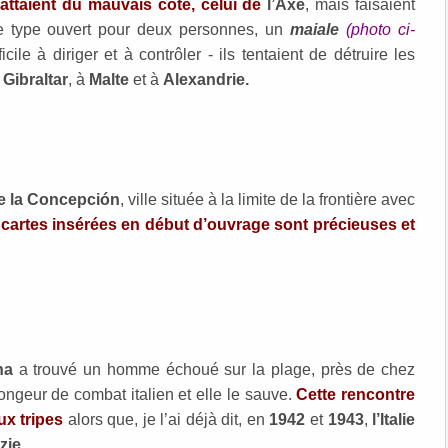
taient du mauvais côté, celui de
l’Axe
, mais faisaient
de type ouvert pour deux personnes, un
maiale
(photo ci-
cile à diriger et à contrôler - ils tentaient de détruire les
à
Gibraltar
, à
Malte
et à
Alexandrie.
e la Concepción
, ville située à la limite de la frontière avec
 cartes insérées en début d’ouvrage sont précieuses et
na
a trouvé un homme échoué sur la plage, près de chez
ngeur de combat italien et elle le sauve.
Cette rencontre
ux tripes
alors que, je l’ai déjà dit, en
1942
et
1943
,
l’Italie
zie
.