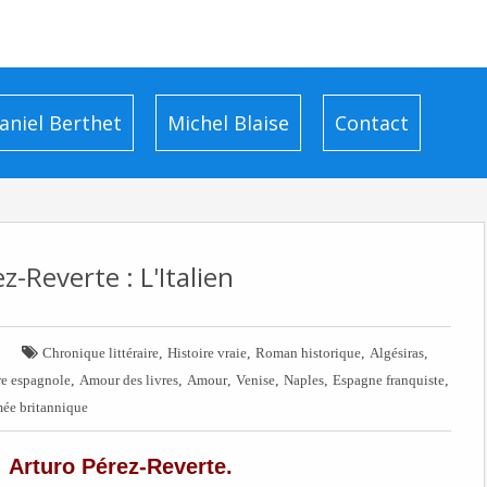
aniel Berthet
Michel Blaise
Contact
z-Reverte : L'Italien

,
,
,
,
Chronique littéraire
Histoire vraie
Roman historique
Algésiras
,
,
,
,
,
,
re espagnole
Amour des livres
Amour
Venise
Naples
Espagne franquiste
ée britannique
Arturo Pérez-Reverte.