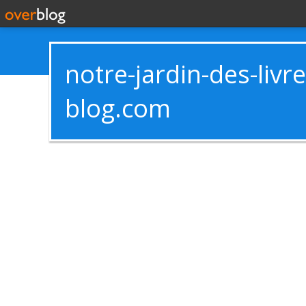
notre-jardin-des-livr
blog.com