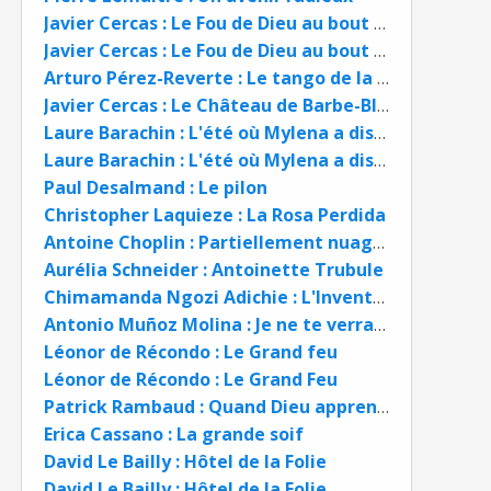
Javier Cercas : Le Fou de Dieu au bout du monde
Javier Cercas : Le Fou de Dieu au bout du monde
Arturo Pérez-Reverte : Le tango de la Vieille Garde
Javier Cercas : Le Château de Barbe-Bleue
Laure Barachin : L'été où Mylena a disparu
Laure Barachin : L'été où Mylena a disparu
Paul Desalmand : Le pilon
Christopher Laquieze : La Rosa Perdida
Antoine Choplin : Partiellement nuageux
Aurélia Schneider : Antoinette Trubule
Chimamanda Ngozi Adichie : L'Inventaire des rêves
Antonio Muñoz Molina : Je ne te verrai pas mourir
Léonor de Récondo : Le Grand feu
Léonor de Récondo : Le Grand Feu
Patrick Rambaud : Quand Dieu apprenait le dessin
Erica Cassano : La grande soif
David Le Bailly : Hôtel de la Folie
David Le Bailly : Hôtel de la Folie