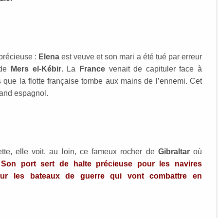
précieuse :
Elena
est veuve et son mari a été tué par erreur
 de
Mers el-Kébir
. La
France
venait de capituler face à
 que la flotte française tombe aux mains de l’ennemi. Cet
hand espagnol.
ette, elle voit, au loin, ce fameux rocher de
Gibraltar
où
.
Son port sert de halte précieuse pour les navires
ur les bateaux de guerre qui vont combattre en