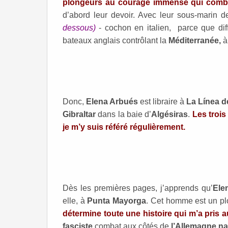
plongeurs au courage immense qui combat
d’abord leur devoir. Avec leur sous-marin 
dessous)
- cochon en italien, parce que diffi
bateaux anglais contrôlant la
Méditerranée,
Donc,
Elena Arbués
est libraire à
La Línea d
Gibraltar
dans la baie d’
Algésiras
.
Les trois
je m’y suis référé régulièrement.
Dès les premières pages, j’apprends qu’
Ele
elle, à
Punta Mayorga
. Cet homme est un plo
détermine toute une histoire qui m’a pris a
fasciste
combat aux côtés de
l’Allemagne na