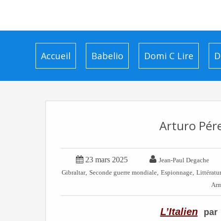
Accueil
Babelio
Domi C Lire
D
Arturo Pére


23 mars 2025
Jean-Paul Degache
,
,
,
Gibraltar
Seconde guerre mondiale
Espionnage
Littératu
Arm
L’Italien
par