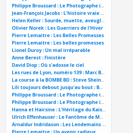
Philippe Broussard : Le Photographe inconnu de l'Occupation
Jean-François Jacobs : L'histoire vraie de mohamED
Helen Keller : Sourde, muette, aveugle. Histoire de ma vie
Olivier Norek : Les Guerriers de l'Hiver
Pierre Lemaitre : Les Belles Promesses
Pierre Lemaitre : Les belles promesses
Lionel Duroy : Un mal irréparable
Anne Berest : Finistère
David Diop : Où s'adosse le ciel
Les rues de Lyon, numéro 139 : Marc Bloch, de Lyon au Panthéon
La course à la BOMBE BD : Steve Sheinkin et Nick Bertozzi
Lili toujours debout jusqu'au bout : Boris Golzio et Lili Keller Rosenberg BD
Philippe Broussard : Le Photographe inconnu de l'Occupation
Philippe Broussard : Le Photographe inconnu de l'Occupation
Hanna et Hairsine : L'Héritage du Kaiser BD
Ulrich Effenhauser : Le Fantôme de Mexico
Arnaldur Indridason : Les Lendemains qui chantent
Pierre Lemaitre : Un avenir radieux