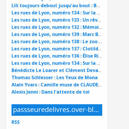
Lili toujours debout jusqu'au bout : Boris Golzio et Lili Keller Rosenberg BD
Les rues de Lyon, numéro 134 : Sur la piste de la SARRA
Les rues de Lyon, numéro 133 : Un rêve de Canuts
Les rues de Lyon, numéro 132 : Mémoires d'Arménie
Les rues de Lyon, numéro 139 : Marc Bloch, de Lyon au Panthéon
Les rues de Lyon, numéro 138 : Le zoo de Lyon
Les rues de Lyon, numéro 137 : Clotilde Bizolon, au service des Poilus
Les rues de Lyon, numéro 136 : Élise Rivet, religieuse résistante
Les rues de Lyon, numéro 134 : Sur la piste de la SARRA
Bénédicte Le Loarer et Clément Devaux : Pablo Picasso
Thomas Schlesser : Les Yeux de Mona
Alain Yvars : Camille muse de CLAUDE MONET
Alexis Jenni : Dans l'attente de toi
passseuredelivres.over-blog.com
RSS