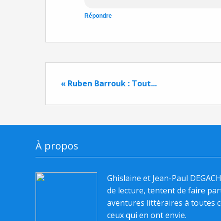
Répondre
« Ruben Barrouk : Tout...
À propos
Ghislaine et Jean-Paul DEGAC
de lecture, tentent de faire pa
aventures littéraires à toutes c
ceux qui en ont envie.