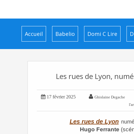
Accueil
Babelio
Domi C Lire
D
Les rues de Lyon, numé


17 février 2025
Ghislaine Degache
l'ar
Les rues de Lyon
numé
Hugo Ferrante
(scén