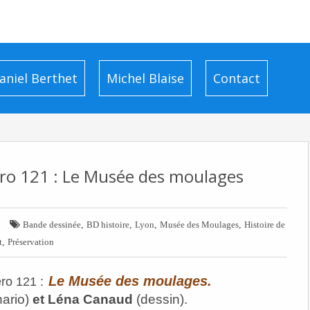
aniel Berthet
Michel Blaise
Contact
ro 121 : Le Musée des moulages

,
,
,
,
Bande dessinée
BD histoire
Lyon
Musée des Moulages
Histoire de
,
t
Préservation
Le Musée des moulages.
ro 121
:
ario)
et Léna Canaud
(dessin).