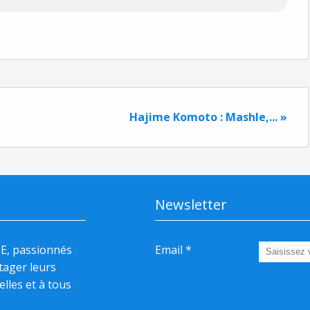
Hajime Komoto : Mashle,... »
Newsletter
HE, passionnés
Email
rtager leurs
elles et à tous