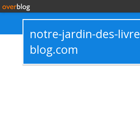
notre-jardin-des-livr
blog.com