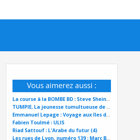
Vous aimerez aussi :
La course à la BOMBE BD : Steve Sheinkin et Nick Bertozzi
TUMPIE. La jeunesse tumultueuse de Joséphine Baker
Emmanuel Lepage : Voyage aux îles de la Désolation BD
Fabien Toulmé : ULIS
Riad Sattouf : L'Arabe du futur (4)
Les rues de Lyon, numéro 139 : Marc Bloch, de Lyon au Panthéon