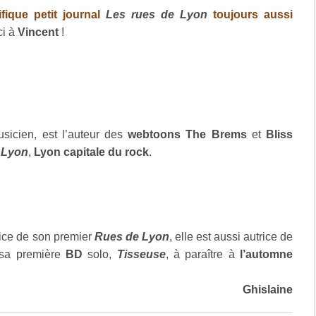
ique petit journal
Les rues de Lyon
toujours aussi
ci à
Vincent
!
usicien, est l’auteur des
webtoons The Brems
et
Bliss
 Lyon
,
Lyon capitale du rock
.
trice de son premier
Rues de Lyon
, elle est aussi autrice de
à sa première
BD
solo,
Tisseuse
, à paraître à
l’automne
Ghislaine