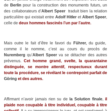
de
Berlin
pour la construction des monuments futurs, un
des collaborateurs d’
Albert Speer
traduit bien la relation
particulière qui existait entre
Adolf Hitler
et
Albert Speer
,
celle de
deux hommes fascinés l’un par l’autre.
Mais outre le fait d’être le favori du
Führer,
du guide,
comme il le nomme, c’est au cours du procès de
Nuremberg
qu’
Albert Speer
va se détacher des autres
prévenus.
Cet homme grand, svelte, la quarantaine
distinguée, se montre attentif, respectueux durant
toute la procédure, se révélant le contrepoint parfait de
Göring
et des autres.
Affirmant n’avoir jamais rien su de
la Solution finale
,
il
plaide non coupable à titre individuel, coupable à titre
collectif.
Il a su impressionner le jury et est condamné à