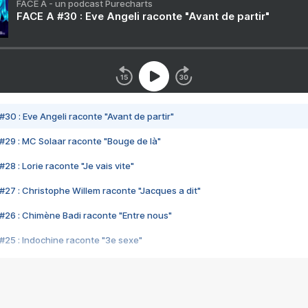
FACE A - un podcast Purecharts
FACE A #30 : Eve Angeli raconte "Avant de partir"
#30 : Eve Angeli raconte "Avant de partir"
#29 : MC Solaar raconte "Bouge de là"
28 : Lorie raconte "Je vais vite"
#27 : Christophe Willem raconte "Jacques a dit"
#26 : Chimène Badi raconte "Entre nous"
#25 : Indochine raconte "3e sexe"
#24 : Zaho raconte "C'est chelou"
#23 : Patrick Bruel raconte "Au café des délices"