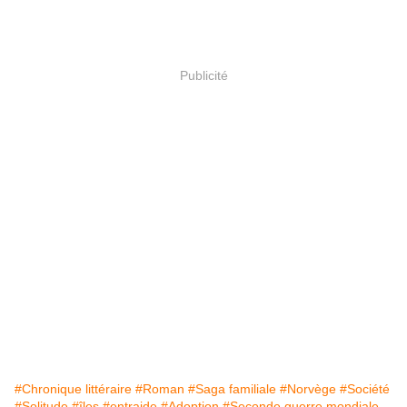
Publicité
#Chronique littéraire
#Roman
#Saga familiale
#Norvège
#Société
#Solitude
#îles
#entraide
#Adoption
#Seconde guerre mondiale