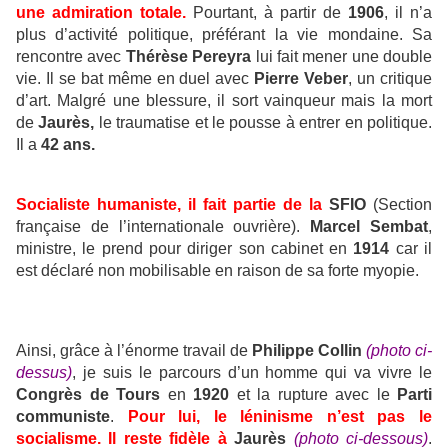
une admiration totale.
Pourtant, à partir de
1906
, il n’a
plus d’activité politique, préférant la vie mondaine. Sa
rencontre avec
Thérèse Pereyra
lui fait mener une double
vie. Il se bat même en duel avec
Pierre Veber
, un critique
d’art. Malgré une blessure, il sort vainqueur mais la mort
de
Jaurès,
le traumatise et le pousse à entrer en politique.
Il a
42 ans.
Socialiste humaniste, il fait partie de la
SFIO
(Section
française de l’internationale ouvrière).
Marcel Sembat
,
ministre, le prend pour diriger son cabinet en
1914
car il
est déclaré non mobilisable en raison de sa forte myopie.
Ainsi, grâce à l’énorme travail de
Philippe Collin
(photo ci-
dessus)
, je suis le parcours d’un homme qui va vivre le
Congrès de Tours
en
1920
et la rupture avec le
Parti
communiste
.
Pour lui, le léninisme n’est pas le
socialisme. Il reste fidèle à
Jaurès
(photo ci-dessous)
.