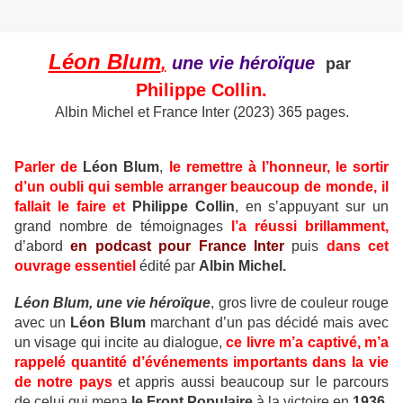
Léon Blum
,
une vie héroïque
par
Philippe Collin.
Albin Michel et France Inter (2023) 365 pages.
Parler de
Léon Blum
,
le remettre à l’honneur, le sortir
d’un oubli qui semble arranger beaucoup de monde, il
fallait le faire et
Philippe Collin
, en s’appuyant sur un
grand nombre de témoignages
l’a réussi brillamment,
d’abord
en podcast pour France Inter
puis
dans cet
ouvrage essentiel
édité par
Albin Michel.
Léon Blum, une vie héroïque
, gros livre de couleur rouge
avec un
Léon Blum
marchant d’un pas décidé mais avec
un visage qui incite au dialogue,
ce livre m’a captivé, m’a
rappelé quantité d’événements importants dans la vie
de notre pays
et appris aussi beaucoup sur le parcours
de celui qui mena
le Front Populaire
à la victoire en
1936
,