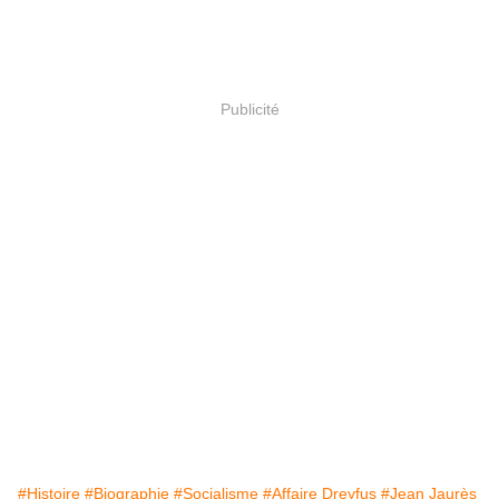
Publicité
#Histoire
#Biographie
#Socialisme
#Affaire Dreyfus
#Jean Jaurès