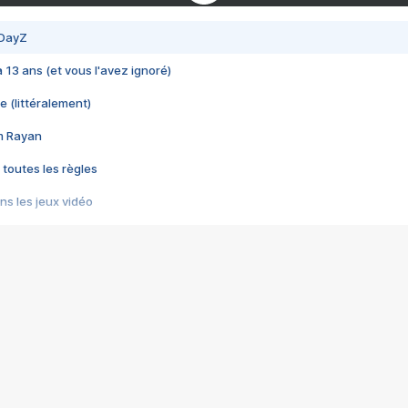
 DayZ
 a 13 ans (et vous l'avez ignoré)
e (littéralement)
im Rayan
 toutes les règles
s les jeux vidéo
us choquant de Rockstar ? - Le scandale BULLY
e plus moche de Steam
du RÊVE tourne au CAUCHEMAR
pendant 8 heures
it… à tort
umiliés par un jeu vidéo