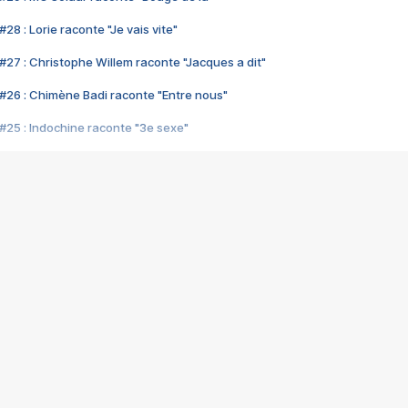
28 : Lorie raconte "Je vais vite"
#27 : Christophe Willem raconte "Jacques a dit"
#26 : Chimène Badi raconte "Entre nous"
#25 : Indochine raconte "3e sexe"
#24 : Zaho raconte "C'est chelou"
#23 : Patrick Bruel raconte "Au café des délices"
#22 : Kyo raconte "Le chemin"
#21 : Nolwenn Leroy raconte "Cassé"
#20 : Patrick Hernandez raconte "Born to be alive"
#19 : Lorie raconte "Près de moi"
#18 : Michael Jones raconte "A nos actes manqués" (avec Jean-Jacque
#17 : Khaled raconte "Aïcha"