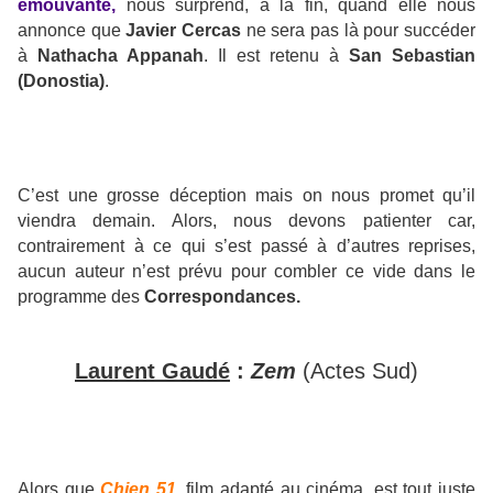
émouvante,
nous surprend, à la fin, quand elle nous
annonce que
Javier Cercas
ne sera pas là pour succéder
à
Nathacha Appanah
. Il est retenu à
San Sebastian
(Donostia)
.
C’est une grosse déception mais on nous promet qu’il
viendra demain. Alors, nous devons patienter car,
contrairement à ce qui s’est passé à d’autres reprises,
aucun auteur n’est prévu pour combler ce vide dans le
programme des
Correspondances.
Laurent Gaudé
:
Zem
(Actes Sud)
Alors que
Chien 51
, film adapté au cinéma, est tout juste