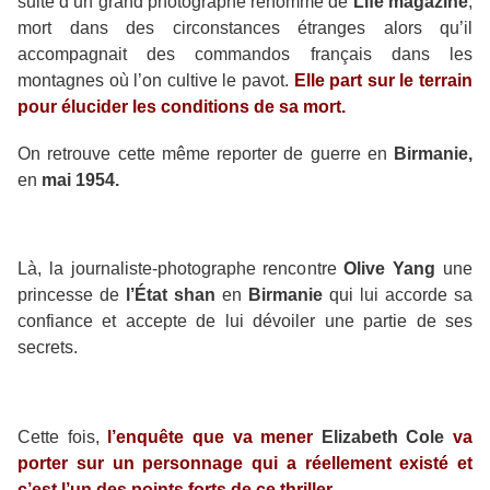
suite d’un grand photographe renommé de
Life magazine
,
mort dans des circonstances étranges alors qu’il
accompagnait des commandos français dans les
montagnes où l’on cultive le pavot.
Elle part sur le terrain
pour élucider les conditions de sa mort.
On retrouve cette même reporter de guerre en
Birmanie,
en
mai 1954.
Là, la journaliste-photographe rencontre
Olive Yang
une
princesse de
l’État shan
en
Birmanie
qui lui accorde sa
confiance et accepte de lui dévoiler une partie de ses
secrets.
Cette fois,
l’enquête que va mener
Elizabeth Cole
va
porter sur un personnage qui a réellement existé et
c’est l’un des points forts de ce thriller.