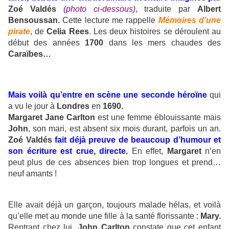
Zoé Valdés
(photo ci-dessous)
, traduite par
Albert
Bensoussan.
Cette lecture me rappelle
Mémoires d’une
pirate
, de
Celia Rees
. Les deux histoires se déroulent au
début des années
1700
dans les mers chaudes des
Caraïbes…
Mais voilà qu’entre en scène une seconde héroïne
qui
a vu le jour à
Londres
en
1690.
Margaret Jane Carlton
est une femme éblouissante mais
John
, son mari, est absent six mois durant, parfois un an.
Zoé Valdés
fait déjà preuve de beaucoup d’humour et
son écriture est crue, directe.
En effet,
Margaret
n’en
peut plus de ces absences bien trop longues et prend…
neuf amants !
Elle avait déjà un garçon, toujours malade hélas, et voilà
qu’elle met au monde une fille à la santé florissante :
Mary.
Rentrant chez lui,
John Carlton
constate que cet enfant