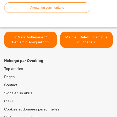
Ajouter un commentaire
< Marc Voltenauer /
Mathieu Belezi : Cantique
Benjamin Amiguet : 22
du chaos >
itinéraires autour du polar
en Europe à ne pas
manquer
Hébergé par Overblog
Top articles
Pages
Contact
Signaler un abus
C.G.U.
Cookies et données personnelles