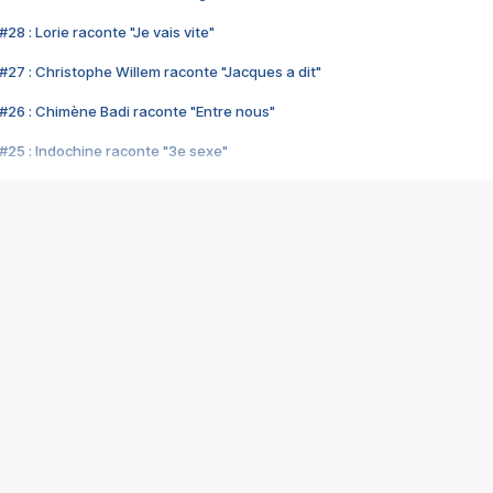
28 : Lorie raconte "Je vais vite"
#27 : Christophe Willem raconte "Jacques a dit"
#26 : Chimène Badi raconte "Entre nous"
#25 : Indochine raconte "3e sexe"
#24 : Zaho raconte "C'est chelou"
#23 : Patrick Bruel raconte "Au café des délices"
#22 : Kyo raconte "Le chemin"
#21 : Nolwenn Leroy raconte "Cassé"
#20 : Patrick Hernandez raconte "Born to be alive"
#19 : Lorie raconte "Près de moi"
#18 : Michael Jones raconte "A nos actes manqués" (avec Jean-Jacque
#17 : Khaled raconte "Aïcha"