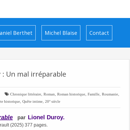
aniel Berthet
Michel Blaise
Contact
 : Un mal irréparable

,
,
,
,
,
Chronique littéraire
Roman
Roman historique
Famille
Roumanie
,
,
te historique
Quête intime
20° siècle
rable
Lionel Duroy.
par
rault (2025) 377 pages.