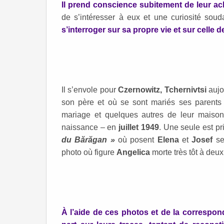
Il prend conscience subitement de leur a
de s’intéresser à eux et une curiosité soud
s’interroger sur sa propre vie et sur celle d
Il s’envole pour
Czernowitz, Tchernivtsi
aujo
son père et où se sont mariés ses parent
mariage et quelques autres de leur mais
naissance – en
juillet 1949
. Une seule est pr
du Bărăgan »
où posent
Elena
et
Josef
se
photo où figure
Angelica
morte très tôt à deux
À l’aide de ces photos et de la correspon