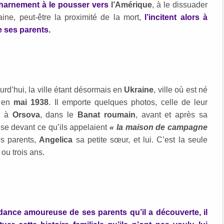
charnement à le pousser vers
l’Amérique
, à le dissuader
aine, peut-être la proximité de la mort,
l’incitent alors à
e ses parents.
urd’hui, la ville étant désormais en
Ukraine
, ville où est né
s en
mai 1938
. Il emporte quelques photos, celle de leur
on à
Orsova
, dans le
Banat roumain
, avant et après sa
ise devant ce qu’ils appelaient
« la maison de campagne
s parents,
Angelica
sa petite sœur, et lui. C’est la seule
 ou trois ans.
dance amoureuse de ses parents qu’il a découverte, il