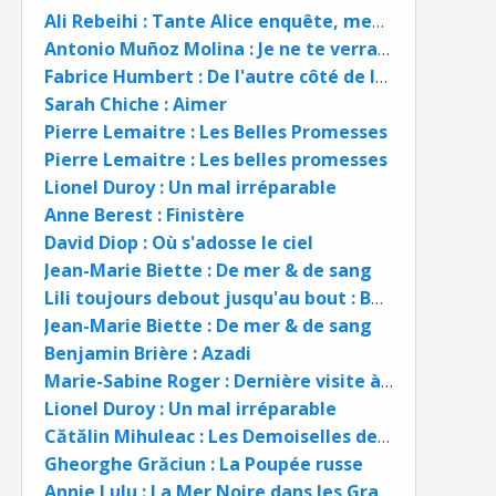
Ali Rebeihi : Tante Alice enquête, meurtres en chaîne
Antonio Muñoz Molina : Je ne te verrai pas mourir
Fabrice Humbert : De l'autre côté de la vie
Sarah Chiche : Aimer
Pierre Lemaitre : Les Belles Promesses
Pierre Lemaitre : Les belles promesses
Lionel Duroy : Un mal irréparable
Anne Berest : Finistère
David Diop : Où s'adosse le ciel
Jean-Marie Biette : De mer & de sang
Lili toujours debout jusqu'au bout : Boris Golzio et Lili Keller Rosenberg BD
Jean-Marie Biette : De mer & de sang
Benjamin Brière : Azadi
Marie-Sabine Roger : Dernière visite à ma mère
Lionel Duroy : Un mal irréparable
Cătălin Mihuleac : Les Demoiselles de Fontaine
Gheorghe Grăciun : La Poupée russe
Annie Lulu : La Mer Noire dans les Grands Lacs