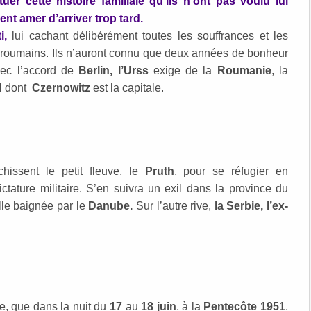
uer cette histoire familiale qu’ils n’ont pas voulu lui
nt amer d’arriver trop tard.
i,
lui cachant délibérément toutes les souffrances et les
es roumains. Ils n’auront connu que deux années de bonheur
vec l’accord de
Berlin, l’Urss
exige de la
Roumanie
, la
d
dont
Czernowitz
est la capitale.
chissent le petit fleuve, le
Pruth
, pour se réfugier en
tature militaire. S’en suivra un exil dans la province du
ville baignée par le
Danube.
Sur l’autre rive,
la Serbie, l’ex-
re, que dans la nuit du
17
au
18 juin
, à la
Pentecôte 1951
,