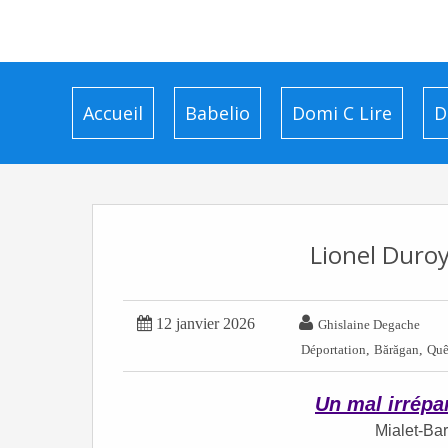
Accueil
Babelio
Domi C Lire
D
Lionel Duroy


12 janvier 2026
Ghislaine Degache
,
,
Déportation
Bărăgan
Quê
Un mal irrépa
Mialet-Bar