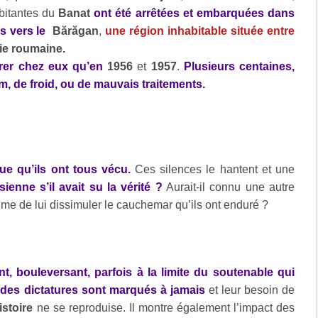
abitantes du
Banat
ont été arrêtées et embarquées dans
s vers le
Bărăgan
,
une région inhabitable située entre
rie roumaine.
trer chez eux qu’en
1956
et
1957
.
Plusieurs centaines,
, de froid, ou de mauvais traitements.
ue qu’ils ont tous vécu.
Ces silences le hantent et une
sienne s’il avait su la vérité ?
Aurait-il connu une autre
time de lui dissimuler le cauchemar qu’ils ont enduré ?
t, bouleversant, parfois à la limite du soutenable qui
 des dictatures sont marqués à jamais
et leur besoin de
istoire
ne se reproduise. Il montre également l’impact des