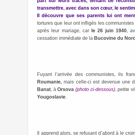
part sur leurs traces, tentant de reconstit
transmettre, avec dans son cœur, le sentime
Il découvre que ses parents lui ont ment
tortures que leur ont infligés les communist
après leur mariage, car
le 26 juin 1940
, a
cessation immédiate de la
Bucovine du Nor
Fuyant l’arrivée des communistes, ils fran
Roumanie,
mais celle-ci est devenue une dic
Banat
, à
Orsova
(photo ci-dessous)
, petite 
Yougoslavie
.
Il apprend alors, se refusant d’abord à le croi