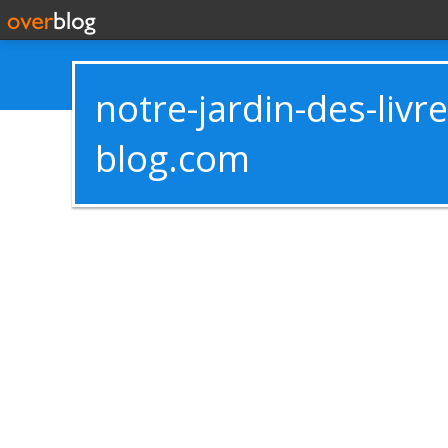
notre-jardin-des-livr
blog.com