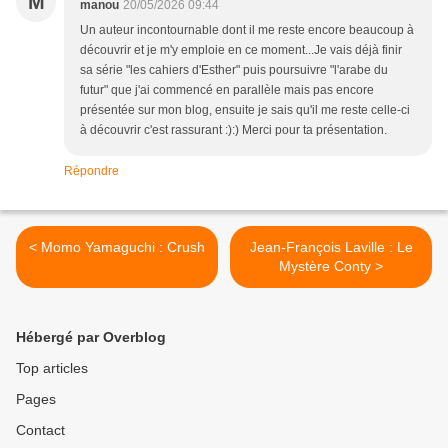
M
manou
20/05/2026 09:44
Un auteur incontournable dont il me reste encore beaucoup à
découvrir et je m'y emploie en ce moment...Je vais déjà finir
sa série "les cahiers d'Esther" puis poursuivre "l'arabe du
futur" que j'ai commencé en parallèle mais pas encore
présentée sur mon blog, ensuite je sais qu'il me reste celle-ci
à découvrir c'est rassurant :):) Merci pour ta présentation.
Répondre
< Momo Yamaguchi : Crush
Jean-François Laville : Le
Mystère Conty >
Hébergé par Overblog
Top articles
Pages
Contact