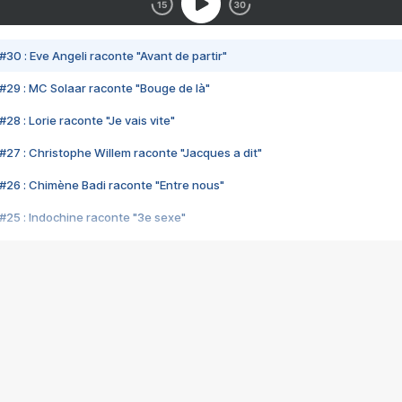
#30 : Eve Angeli raconte "Avant de partir"
#29 : MC Solaar raconte "Bouge de là"
28 : Lorie raconte "Je vais vite"
#27 : Christophe Willem raconte "Jacques a dit"
#26 : Chimène Badi raconte "Entre nous"
#25 : Indochine raconte "3e sexe"
#24 : Zaho raconte "C'est chelou"
#23 : Patrick Bruel raconte "Au café des délices"
#22 : Kyo raconte "Le chemin"
#21 : Nolwenn Leroy raconte "Cassé"
#20 : Patrick Hernandez raconte "Born to be alive"