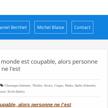
aniel Berthet
Michel Blaise
Contact
e monde est coupable, alors personne
ne l'est

,
,
,
,
,
,
Chronique littéraire
Thriller
Sectes
Cirque
Mafia
Quête d'identité
,
noir
Sicile (Italie)
upable, alors personne ne l’est