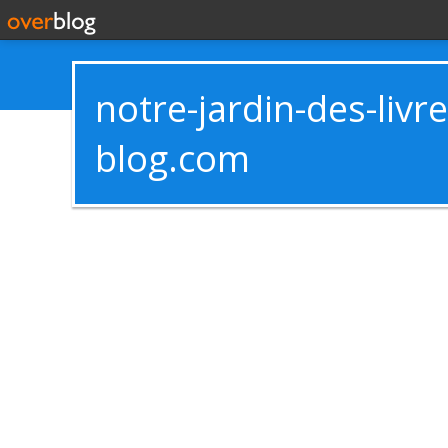
notre-jardin-des-livr
blog.com