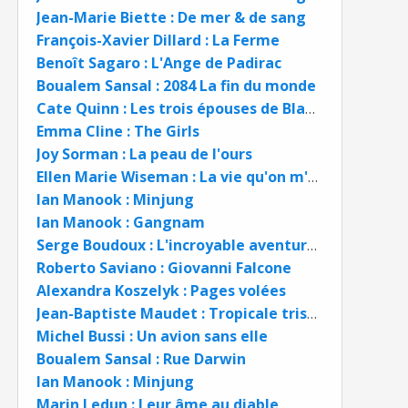
Jean-Marie Biette : De mer & de sang
François-Xavier Dillard : La Ferme
Benoît Sagaro : L'Ange de Padirac
Boualem Sansal : 2084 La fin du monde
Cate Quinn : Les trois épouses de Blake Nelson
Emma Cline : The Girls
Joy Sorman : La peau de l'ours
Ellen Marie Wiseman : La vie qu'on m'a choisie
Ian Manook : Minjung
Ian Manook : Gangnam
Serge Boudoux : L'incroyable aventure d'Adam O... psychiatre
Roberto Saviano : Giovanni Falcone
Alexandra Koszelyk : Pages volées
Jean-Baptiste Maudet : Tropicale tristesse
Michel Bussi : Un avion sans elle
Boualem Sansal : Rue Darwin
Ian Manook : Minjung
Marin Ledun : Leur âme au diable