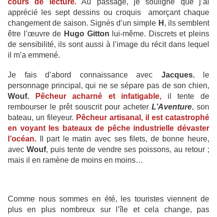
cours de lecture.
Au passage, je souligne que j’ai
apprécié les sept dessins ou croquis amorçant chaque
changement de saison. Signés d’un simple
H
, ils semblent
être l’œuvre de
Hugo Gitton
lui-même. Discrets et pleins
de sensibilité, ils sont aussi à l’image du récit dans lequel
il m’a emmené.
Je fais d’abord connaissance avec
Jacques
, le
personnage principal, qui ne se sépare pas de son chien,
Wouf.
Pêcheur acharné et infatigable,
il tente de
rembourser le prêt souscrit pour acheter
L’Aventure
, son
bateau, un fileyeur.
Pêcheur artisanal, il est catastrophé
en voyant les bateaux de pêche industrielle dévaster
l’océan.
Il part le matin avec ses filets, de bonne heure,
avec
Wouf
, puis tente de vendre ses poissons, au retour ;
mais il en ramène de moins en moins…
Comme nous sommes en été, les touristes viennent de
plus en plus nombreux sur l’île et cela change, pas