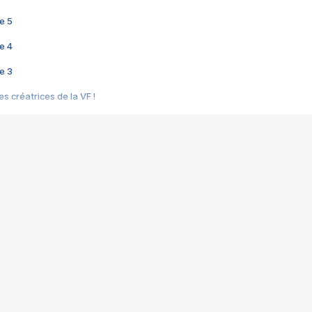
e 5
e 4
e 3
s créatrices de la VF !
e 2
e 1
e Mektoub My Love arrive enfin ! Rencontre avec Shaïn Boumedine et Sal
i : après Toni en famille
elle réalise le bouleversant Dites lui que je l'aime
ais ! Rencontre autour de Vie privée de Rebecca Zlotowski
 de Marguerite, Grave... Rencontre avec Ella Rumpf
 Les Rêveurs, un film intime sur la santé mentale