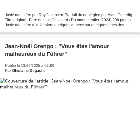
Juste une mère par Roy Jacobsen. Traduit du norvégien par Alain Gnaedig.
Titre original : Bare en mor. Gallimard / Du monde entier (2024) 298 pages.
Juste une mère m’a fait vivre quelques années sur quelques-unes des
milliers d’îles norvégiennes, après...
Jean-Noël Orengo : "Vous êtes l'amour
malheureux du Führer"
Publié le 13/06/2025 à 07:00
Par
Ghislaine Degache