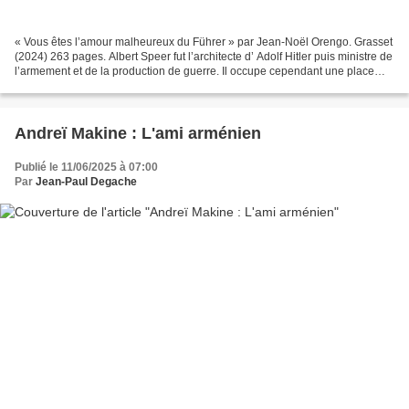
« Vous êtes l’amour malheureux du Führer » par Jean-Noël Orengo. Grasset
(2024) 263 pages. Albert Speer fut l’architecte d’ Adolf Hitler puis ministre de
l’armement et de la production de guerre. Il occupe cependant une place
distincte au sein de l’histoire...
Andreï Makine : L'ami arménien
Publié le 11/06/2025 à 07:00
Par
Jean-Paul Degache