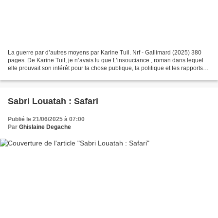
La guerre par d’autres moyens par Karine Tuil. Nrf - Gallimard (2025) 380
pages. De Karine Tuil, je n’avais lu que L’insouciance , roman dans lequel
elle prouvait son intérêt pour la chose publique, la politique et les rapports
entre les êtres humains....
Sabri Louatah : Safari
Publié le 21/06/2025 à 07:00
Par
Ghislaine Degache