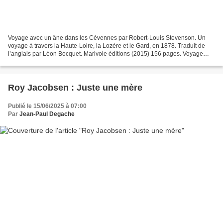
Voyage avec un âne dans les Cévennes par Robert-Louis Stevenson. Un
voyage à travers la Haute-Loire, la Lozère et le Gard, en 1878. Traduit de
l’anglais par Léon Bocquet. Marivole éditions (2015) 156 pages. Voyage
avec un âne dans les Cévennes , de Robert-Louis...
Roy Jacobsen : Juste une mère
Publié le 15/06/2025 à 07:00
Par
Jean-Paul Degache