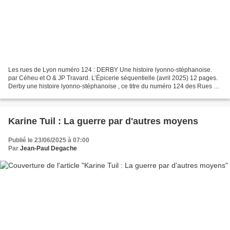
Les rues de Lyon numéro 124 : DERBY Une histoire lyonno-stéphanoise.
par Céheu et O & JP Travard. L’Épicerie séquentielle (avril 2025) 12 pages.
Derby une histoire lyonno-stéphanoise , ce titre du numéro 124 des Rues de
Lyon, fait aussitôt penser à l’opposition...
Karine Tuil : La guerre par d'autres moyens
Publié le 23/06/2025 à 07:00
Par
Jean-Paul Degache