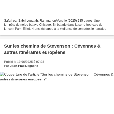
Safari par Sabri Louatah. Flammarion/Versilio (2025) 235 pages. Une
tempête de neige balaye Chicago. En balade dans la serre tropicale de
Lincoln Park, Elliott, 4 ans, échappe à la vigilance de son père, le narrateur,
un écrivain français malvoyant marié...
Sur les chemins de Stevenson : Cévennes &
autres itinéraires européens
Publié le 19/06/2025 à 07:03
Par
Jean-Paul Degache