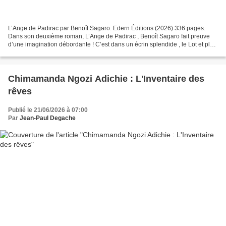
L’Ange de Padirac par Benoît Sagaro. Edern Éditions (2026) 336 pages.
Dans son deuxième roman, L’Ange de Padirac , Benoît Sagaro fait preuve
d’une imagination débordante ! C’est dans un écrin splendide , le Lot et plus
précisément à Rocamadour sur le...
Chimamanda Ngozi Adichie : L'Inventaire des
rêves
Publié le 21/06/2026 à 07:00
Par
Jean-Paul Degache