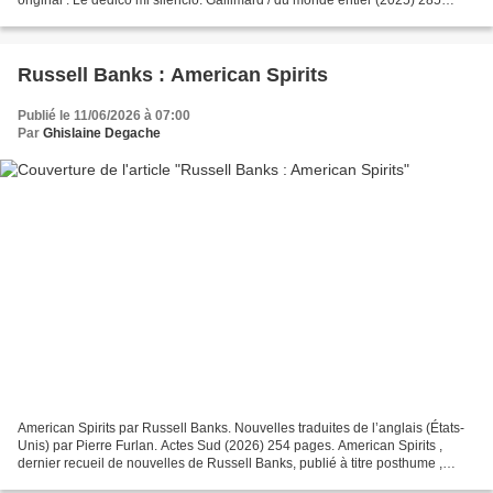
original : Le dedico mi silencio. Gallimard / du monde entier (2025) 285
pages. Il n’est jamais...
Russell Banks : American Spirits
Publié le 11/06/2026 à 07:00
Par
Ghislaine Degache
American Spirits par Russell Banks. Nouvelles traduites de l’anglais (États-
Unis) par Pierre Furlan. Actes Sud (2026) 254 pages. American Spirits ,
dernier recueil de nouvelles de Russell Banks, publié à titre posthume ,
comprend trois histoires terribles,...