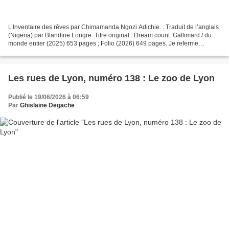
L’Inventaire des rêves par Chimamanda Ngozi Adichie. . Traduit de l’anglais
(Nigeria) par Blandine Longre. Titre original : Dream count. Gallimard / du
monde entier (2025) 653 pages ; Folio (2026) 649 pages. Je referme
L’Inventaire des rêves , ce roman...
Les rues de Lyon, numéro 138 : Le zoo de Lyon
Publié le 19/06/2026 à 06:59
Par
Ghislaine Degache