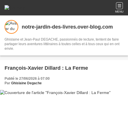
MENU
notre-jardin-des-livres.over-blog.com
Ghislaine et Jean-Paul DEGACHE, passionnés de lecture, tentent de faire
partager leurs aventures littéraires à toutes celles et à tous ceux qui en ont
envie.
François-Xavier Dillard : La Ferme
Publié le 27/06/2026 à 07:00
Par
Ghislaine Degache