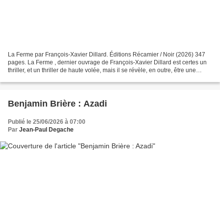
La Ferme par François-Xavier Dillard. Éditions Récamier / Noir (2026) 347
pages. La Ferme , dernier ouvrage de François-Xavier Dillard est certes un
thriller, et un thriller de haute volée, mais il se révèle, en outre, être une
véritable prophétie dans...
Benjamin Brière : Azadi
Publié le 25/06/2026 à 07:00
Par
Jean-Paul Degache