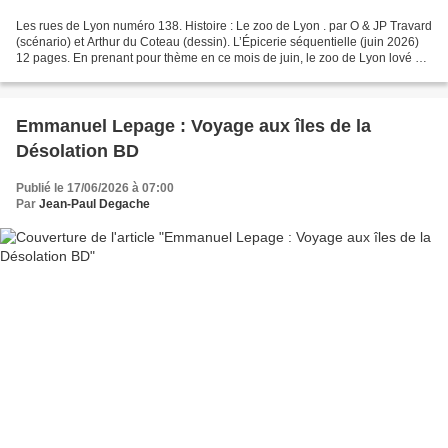
Les rues de Lyon numéro 138. Histoire : Le zoo de Lyon . par O & JP Travard
(scénario) et Arthur du Coteau (dessin). L’Épicerie séquentielle (juin 2026)
12 pages. En prenant pour thème en ce mois de juin, le zoo de Lyon lové au
sein du Parc de la Tête...
Emmanuel Lepage : Voyage aux îles de la
Désolation BD
Publié le 17/06/2026 à 07:00
Par
Jean-Paul Degache