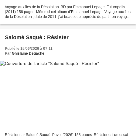
Voyage aux îles de la Désolation. BD par Emmanuel Lepage. Futuropolis
(2011) 158 pages. Même si cet album d’Emmanuel Lepage, Voyage aux îles
de la Désolation , date de 2011, j’ai beaucoup apprécié de partir en voyage
avec lui, sur ce bateau, le Marion...
Salomé Saqué : Résister
Publié le 15/06/2026 à 07:11
Par
Ghislaine Degache
Résister par Salomé Saqué. Payot (2026) 158 pages. Résister est un essai