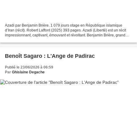
Azadi par Benjamin Brière. 1 079 jours otage en République islamique
d’Iran (récit). Robert Laffont (2025) 393 pages. Azadi (Liberté) est un récit
impressionnant, captivant, émouvant et révoltant. Benjamin Brière, grand
voyageur à bord de son van, a été...
Benoît Sagaro : L'Ange de Padirac
Publié le 23/06/2026 à 06:59
Par
Ghislaine Degache