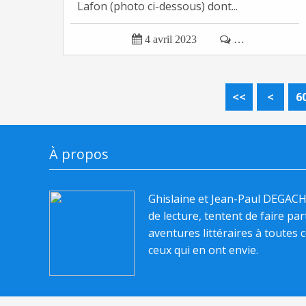
Lafon (photo ci-dessous) dont...

4 avril 2023

…
1
2
3
4
5
<<
<
6
À propos
Ghislaine et Jean-Paul DEGAC
de lecture, tentent de faire pa
aventures littéraires à toutes c
ceux qui en ont envie.