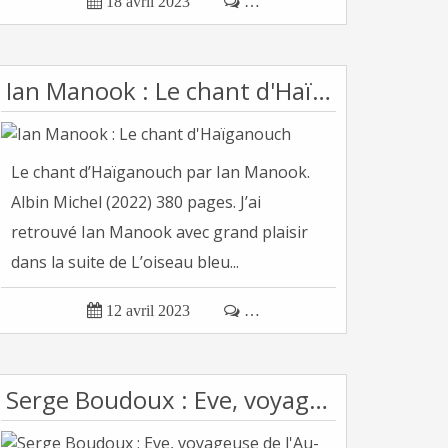

18 avril 2023

…
Ian Manook : Le chant d'Haïganouch
Le chant d’Haïganouch par Ian Manook.
Albin Michel (2022) 380 pages. J’ai
retrouvé Ian Manook avec grand plaisir
dans la suite de L’oiseau bleu...

12 avril 2023

…
Serge Boudoux : Eve, voyageuse de l'Au-Delà