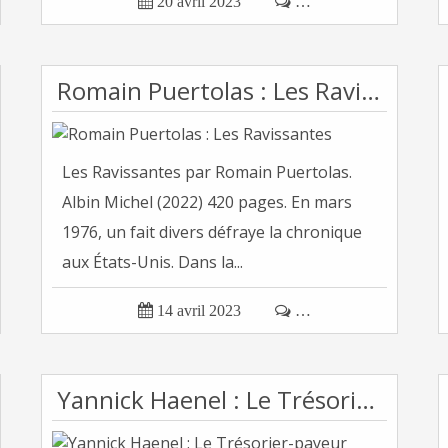

20 avril 2023

…
Romain Puertolas : Les Ravissantes
Les Ravissantes par Romain Puertolas.
Albin Michel (2022) 420 pages. En mars
1976, un fait divers défraye la chronique
aux États-Unis. Dans la...

14 avril 2023

…
Yannick Haenel : Le Trésorier-payeur