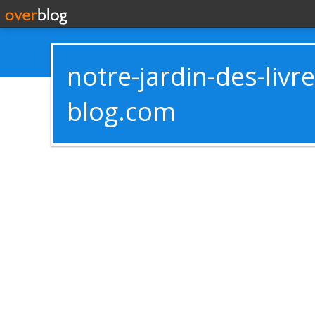
notre-jardin-des-livr
blog.com