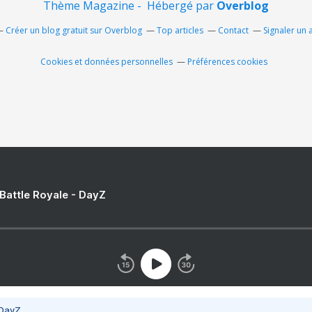
Thème Magazine - Hébergé par
Overblog
Créer un blog gratuit sur Overblog
Top articles
Contact
Signaler un
Cookies et données personnelles
Préférences cookies
 Battle Royale - DayZ
 DayZ