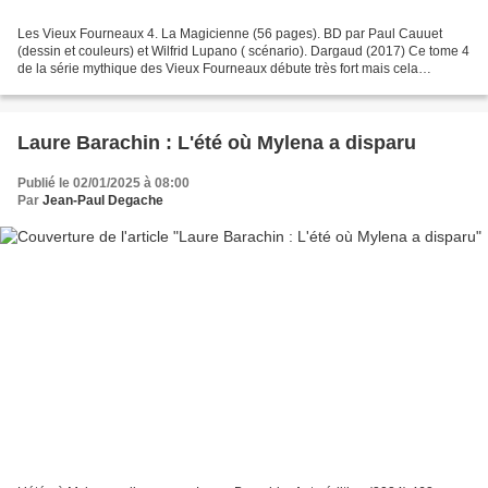
Les Vieux Fourneaux 4. La Magicienne (56 pages). BD par Paul Cauuet
(dessin et couleurs) et Wilfrid Lupano ( scénario). Dargaud (2017) Ce tome 4
de la série mythique des Vieux Fourneaux débute très fort mais cela
s’essouffle un peu ensuite pour se terminer...
Laure Barachin : L'été où Mylena a disparu
Publié le 02/01/2025 à 08:00
Par
Jean-Paul Degache