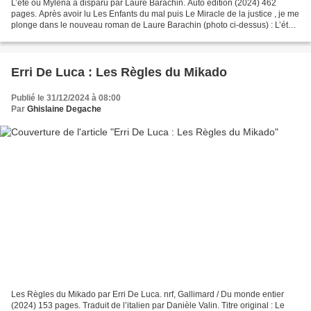
L’été où Mylena a disparu par Laure Barachin. Auto édition (2024) 462
pages. Après avoir lu Les Enfants du mal puis Le Miracle de la justice , je me
plonge dans le nouveau roman de Laure Barachin (photo ci-dessus) : L’été
où Mylena a disparu. Là, j’ai...
Erri De Luca : Les Règles du Mikado
Publié le 31/12/2024 à 08:00
Par
Ghislaine Degache
Les Règles du Mikado par Erri De Luca. nrf, Gallimard / Du monde entier
(2024) 153 pages. Traduit de l’italien par Danièle Valin. Titre original : Le