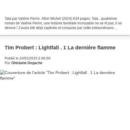
Tata par Valérie Perrin. Albin Michel (2024) 634 pages. Tata , quatrième
roman de Valérie Perrin, une histoire familiale incroyable ne se lit pas, il se
dévore ! J’avais été déjà captivée et conquise par cette extraordinaire
conteuse, cette écrivaine...
Tim Probert : Lightfall . 1 La dernière flamme
Publié le 24/01/2025 à 08:00
Par
Ghislaine Degache