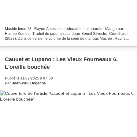
Mashle tome 13 . Rayne Ames et le redoutable hallebardier. Manga par
Hajime Komoto. Traduit du japonais par Jean-Benoît Silvestre. Crunchyroll
(2023). Dans ce treizième volume de la série de mangas Mashle , Rayne
Ames et le redoutable hallebardier , je...
Cauuet et Lupano : Les Vieux Fourneaux 6.
L'oreille bouchée
Publié le 11/02/2025 à 07:50
Par
Jean-Paul Degache