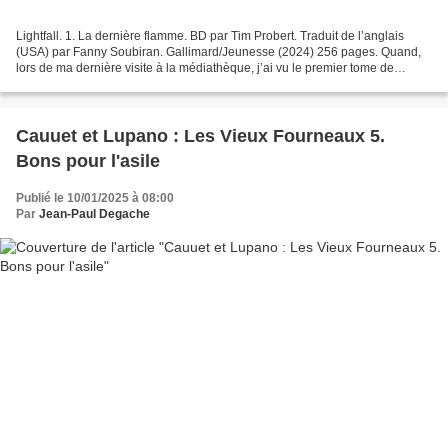
Lightfall. 1. La dernière flamme. BD par Tim Probert. Traduit de l’anglais
(USA) par Fanny Soubiran. Gallimard/Jeunesse (2024) 256 pages. Quand,
lors de ma dernière visite à la médiathèque, j’ai vu le premier tome de
Lightfall dans la superbe édition...
Cauuet et Lupano : Les Vieux Fourneaux 5.
Bons pour l'asile
Publié le 10/01/2025 à 08:00
Par
Jean-Paul Degache