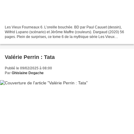
Les Vieux Fourneaux 6. L’oreille bouchée. BD par Paul Cauuet (dessin),
Wilfrid Lupano (scénario) et Jérôme Maffre (couleurs). Dargaud (2020) 56
pages. Plein de surprises, ce tome 6 de la mythique série Les Vieux
Fourneaux , m’en réserve une belle : Gaston...
Valérie Perrin : Tata
Publié le 09/02/2025 à 08:00
Par
Ghislaine Degache