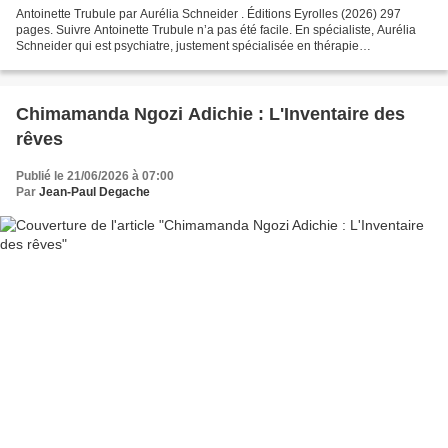
Antoinette Trubule par Aurélia Schneider . Éditions Eyrolles (2026) 297
pages. Suivre Antoinette Trubule n’a pas été facile. En spécialiste, Aurélia
Schneider qui est psychiatre, justement spécialisée en thérapie
comportementale , s’est régalée avec son...
Chimamanda Ngozi Adichie : L'Inventaire des
rêves
Publié le 21/06/2026 à 07:00
Par
Jean-Paul Degache