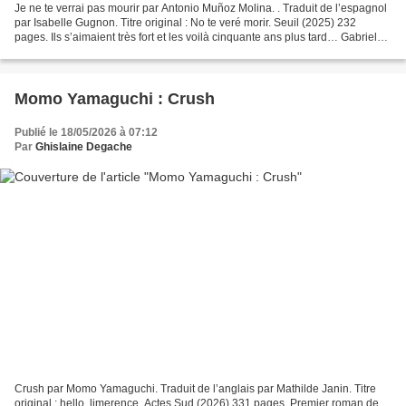
Je ne te verrai pas mourir par Antonio Muñoz Molina. . Traduit de l’espagnol
par Isabelle Gugnon. Titre original : No te veré morir. Seuil (2025) 232
pages. Ils s’aimaient très fort et les voilà cinquante ans plus tard… Gabriel
Aristu est revenu chez...
Momo Yamaguchi : Crush
Publié le 18/05/2026 à 07:12
Par
Ghislaine Degache
Crush par Momo Yamaguchi. Traduit de l’anglais par Mathilde Janin. Titre
original : hello, limerence. Actes Sud (2026) 331 pages. Premier roman de