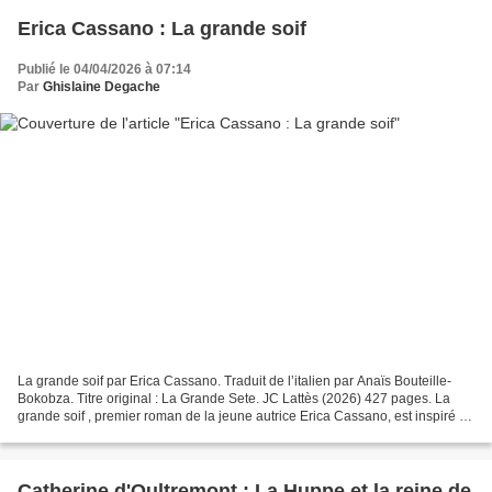
Erica Cassano : La grande soif
Publié le 04/04/2026 à 07:14
Par
Ghislaine Degache
La grande soif par Erica Cassano. Traduit de l’italien par Anaïs Bouteille-
Bokobza. Titre original : La Grande Sete. JC Lattès (2026) 427 pages. La
grande soif , premier roman de la jeune autrice Erica Cassano, est inspiré de
l’histoire de sa grand-mère....
Catherine d'Oultremont : La Huppe et la reine de