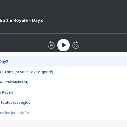
 Battle Royale - DayZ
 DayZ
 a 13 ans (et vous l'avez ignoré)
e (littéralement)
im Rayan
 toutes les règles
s les jeux vidéo
us choquant de Rockstar ? - Le scandale BULLY