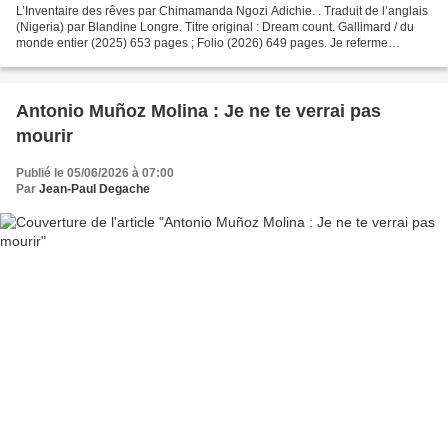
L’Inventaire des rêves par Chimamanda Ngozi Adichie. . Traduit de l’anglais
(Nigeria) par Blandine Longre. Titre original : Dream count. Gallimard / du
monde entier (2025) 653 pages ; Folio (2026) 649 pages. Je referme
L’Inventaire des rêves , ce roman...
Antonio Muñoz Molina : Je ne te verrai pas
mourir
Publié le 05/06/2026 à 07:00
Par
Jean-Paul Degache