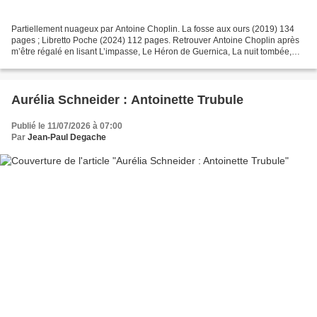
Partiellement nuageux par Antoine Choplin. La fosse aux ours (2019) 134
pages ; Libretto Poche (2024) 112 pages. Retrouver Antoine Choplin après
m’être régalé en lisant L’impasse, Le Héron de Guernica, La nuit tombée,
Une forêt d’arbres creux, Quelques...
Aurélia Schneider : Antoinette Trubule
Publié le 11/07/2026 à 07:00
Par
Jean-Paul Degache