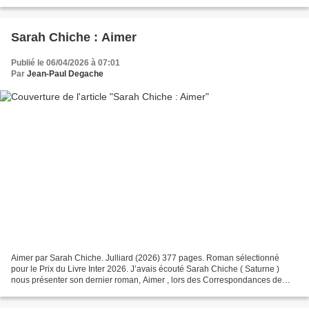
en 1951, jusqu’en licence...
Sarah Chiche : Aimer
Publié le 06/04/2026 à 07:01
Par
Jean-Paul Degache
Aimer par Sarah Chiche. Julliard (2026) 377 pages. Roman sélectionné
pour le Prix du Livre Inter 2026. J’avais écouté Sarah Chiche ( Saturne )
nous présenter son dernier roman, Aimer , lors des Correspondances de
Manosque 2025 et, bien sûr, j’ai eu envie...