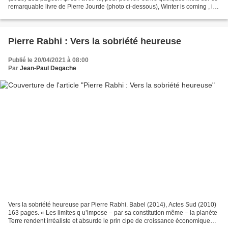
remarquable livre de Pierre Jourde (photo ci-dessous), Winter is coming , il
faut attendre un peu....
Pierre Rabhi : Vers la sobriété heureuse
Publié le 20/04/2021 à 08:00
Par
Jean-Paul Degache
Vers la sobriété heureuse par Pierre Rabhi. Babel (2014), Actes Sud (2010)
163 pages. « Les limites q u’impose – par sa constitution même – la planète
Terre rendent irréaliste et absurde le prin cipe de croissance économique