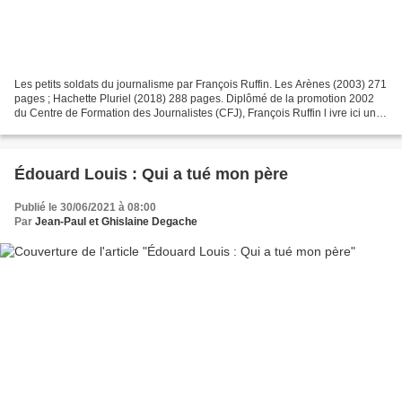
Les petits soldats du journalisme par François Ruffin. Les Arènes (2003) 271
pages ; Hachette Pluriel (2018) 288 pages. Diplômé de la promotion 2002
du Centre de Formation des Journalistes (CFJ), François Ruffin l ivre ici un
document très instructif...
Édouard Louis : Qui a tué mon père
Publié le 30/06/2021 à 08:00
Par
Jean-Paul et Ghislaine Degache