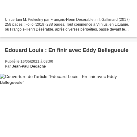
Un certain M. Piekielny par François-Henri Désérable. nrf, Gallimard (2017)
258 pages ; Folio (2019) 288 pages. Tout commence à Vilnius, en Lituanie,
où François-Henri Désérable, après diverses péripéties, passe devant le
n°18 de la rue Jono Basanavičiaus...
Edouard Louis : En finir avec Eddy Bellegueule
Publié le 16/05/2021 à 08:00
Par
Jean-Paul Degache