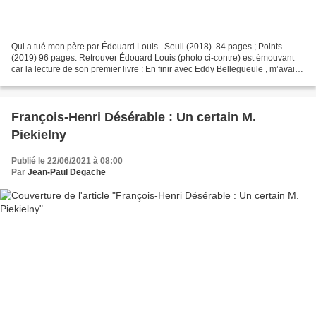
Qui a tué mon père par Édouard Louis . Seuil (2018). 84 pages ; Points
(2019) 96 pages. Retrouver Édouard Louis (photo ci-contre) est émouvant
car la lecture de son premier livre : En finir avec Eddy Bellegueule , m’avait
impressionné et ému à la fois....
François-Henri Désérable : Un certain M.
Piekielny
Publié le 22/06/2021 à 08:00
Par
Jean-Paul Degache