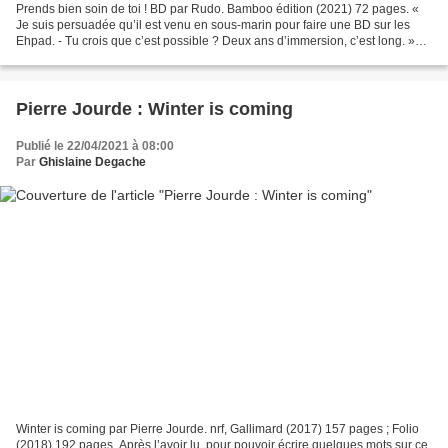
Prends bien soin de toi ! BD par Rudo. Bamboo édition (2021) 72 pages. «
Je suis persuadée qu’il est venu en sous-marin pour faire une BD sur les
Ehpad. - Tu crois que c’est possible ? Deux ans d’immersion, c’est long. »
Voilà ce qui se dit alors que...
Pierre Jourde : Winter is coming
Publié le 22/04/2021 à 08:00
Par
Ghislaine Degache
Winter is coming par Pierre Jourde. nrf, Gallimard (2017) 157 pages ; Folio
(2018) 192 pages. Après l’avoir lu, pour pouvoir écrire quelques mots sur ce