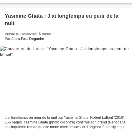
infinie. » Il faudrait que...
Yasmine Ghata : J'ai longtemps eu peur de la
nuit
Publié le 14/04/2021 à 08:00
Par
Jean-Paul Degache
J’ai longtemps eu peur de la nuit par Yasmine Ghata. Robert Laffont (2016),
155 pages. Yasmine Ghata (photo ci-contre) confirme son grand talent dans
ce cinquième roman qu’elle mène avec beaucoup d’originalité, un style qui
touche beaucoup son lecteur...