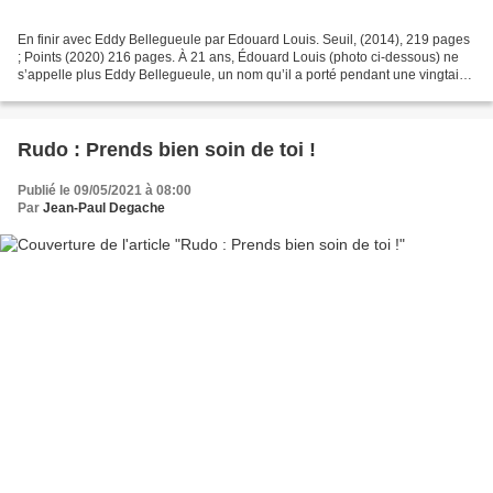
En finir avec Eddy Bellegueule par Edouard Louis. Seuil, (2014), 219 pages
; Points (2020) 216 pages. À 21 ans, Édouard Louis (photo ci-dessous) ne
s’appelle plus Eddy Bellegueule, un nom qu’il a porté pendant une vingtaine
d’années. Dans son premier...
Rudo : Prends bien soin de toi !
Publié le 09/05/2021 à 08:00
Par
Jean-Paul Degache