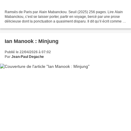
Ramsès de Paris par Alain Mabanckou. Seuil (2025) 256 pages. Lire Alain
Mabanckou, c’est se laisser porter, partir en voyage, bercé par une prose
délicieuse dont la ponctuation a quasiment disparu. Il dit qu’il écrit comme il
parle, se contentant des...
Ian Manook : Minjung
Publié le 22/04/2026 à 07:02
Par
Jean-Paul Degache