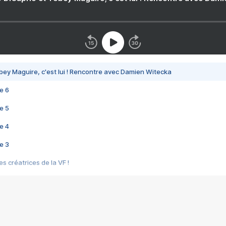
bey Maguire, c'est lui ! Rencontre avec Damien Witecka
e 6
e 5
e 4
e 3
s créatrices de la VF !
e 2
e 1
e Mektoub My Love arrive enfin ! Rencontre avec Shaïn Boumedine et Sal