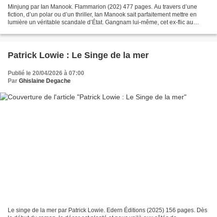
Minjung par Ian Manook. Flammarion (202) 477 pages. Au travers d’une
fiction, d’un polar ou d’un thriller, Ian Manook sait parfaitement mettre en
lumière un véritable scandale d’État. Gangnam lui-même, cet ex-flic au
grand cœur, faisait partie de ces...
Patrick Lowie : Le Singe de la mer
Publié le 20/04/2026 à 07:00
Par
Ghislaine Degache
Le singe de la mer par Patrick Lowie. Edern Éditions (2025) 156 pages. Dès