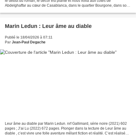
le début du roman, le décor est planté et nous voilà aux côtés de
Abdelghaffar au cœur de Casablanca, dans le quartier Bourgone, dans son
café habituel : « un bouiboui puant fréquenté...
Marin Ledun : Leur âme au diable
Publié le 18/04/2026 à 07:11
Par
Jean-Paul Degache
Leur âme au diable par Marin Ledun. nrf Gallimard, série noire (2021) 602
pages ; J’ai Lu (2022) 672 pages. Plonger dans la lecture de Leur âme au
diable , c’est vivre une folle aventure mêlant fiction et réalité. C’est réalisé