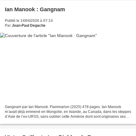
Ian Manook : Gangnam
Publié le 14/04/2026 à 07:14
Par
Jean-Paul Degache
Gangnam par Ian Manook. Flammarion (2025) 478 pages. Ian Manook
m’avait déjà emmené en Mongolie, en Islande, au Canada, dans les steppes
d’Asie de l’ex-URSS, sans oublier cette Arménie dont sont originaires ses
grands-parents, mais n’avait pas encore...