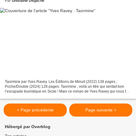
Par
Ghislaine Degache
Taormine par Yves Ravey. Les Éditions de Minuit (2022) 138 pages ;
Poche/Double (2024) 128 pages. Taormine , voilà un titre qui sentait bon
l’escapade touristique en Sicile ! Mais ce roman de Yves Ravey qui nous fait
découvrir un couple au bord de la...
< Page précédente
Page suivante >
Hébergé par Overblog