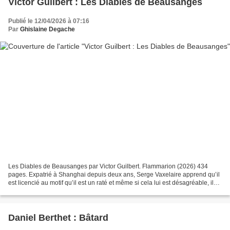
Victor Guilbert : Les Diables de Beausanges
Publié le 12/04/2026 à 07:16
Par
Ghislaine Degache
Les Diables de Beausanges par Victor Guilbert. Flammarion (2026) 434
pages. Expatrié à Shanghai depuis deux ans, Serge Vaxelaire apprend qu’il
est licencié au motif qu’il est un raté et même si cela lui est désagréable, il
ne tombe pas des nues. La seule...
Daniel Berthet : Bâtard