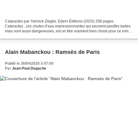
Cataractes par Yannick Ziegler. Edern Éditions (2025) 208 pages.
Cataractes , ces chutes d’eau impressionnantes qui peuvent paraître belles
mais sont aussi dangereuses, est un titre vraiment bien choisi pour ce roman
captivant signé Yannick Ziegler. Après...
Alain Mabanckou : Ramsès de Paris
Publié le 26/04/2026 à 07:00
Par
Jean-Paul Degache