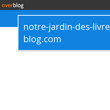
notre-jardin-des-livr
blog.com