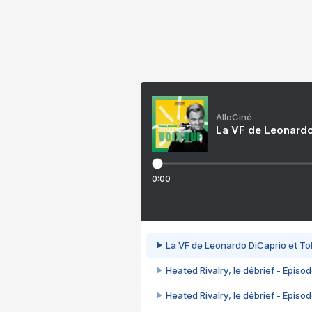
AlloCiné
La VF de Leonardo
0:00
La VF de Leonardo DiCaprio et To
Heated Rivalry, le débrief - Episod
Heated Rivalry, le débrief - Episod