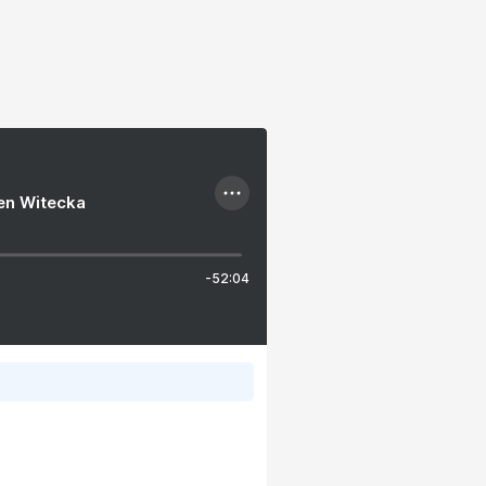
ien Witecka
-52:04