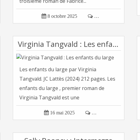
troisième roman de Fabrice...

8 octobre 2025

…
Virginia Tangvald : Les enfants du large
Les enfants du large par Virginia
Tangvald. JC Lattès (2024) 212 pages. Les
enfants du large , premier roman de
Virginia Tangvald est une
autobiographie...

16 mai 2025

…