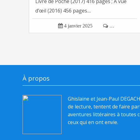
Livre de Poche (2017) 416 pages ; À vue
d’œil (2016) 456 pages....

4 janvier 2025

…
À propos
Ghislaine et Jean-Paul DEGAC
de lecture, tentent de faire pa
aventures littéraires à toutes c
ceux qui en ont envie.