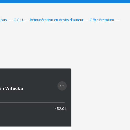
 abus
C.G.U.
Rémunération en droits d'auteur
Offre Premium
ien Witecka
-52:04