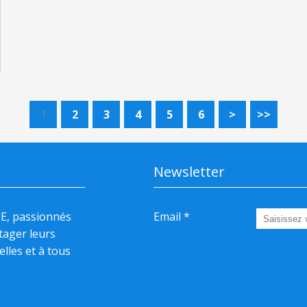
1
2
3
4
5
6
>
>>
Newsletter
HE, passionnés
Email
rtager leurs
elles et à tous