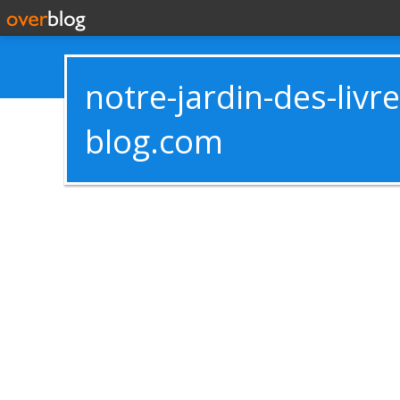
notre-jardin-des-livr
blog.com