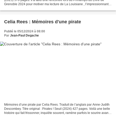
Grenoble 2024 pour motiver ma lecture de La Louisiane , l’impressionnant
roman de Julia Malye qui a écrit...
Celia Rees : Mémoires d'une pirate
Publié le 05/12/2024 à 08:00
Par
Jean-Paul Degache
Mémoires d’une pirate par Celia Rees. Traduit de l’anglais par Anne-Judith
Descombey. Titre original : Pirates ! Seuil (2024) 427 pages. Voilà une belle
histoire qui fait frissonner, inquiète souvent, ramène parfois le sourire avant