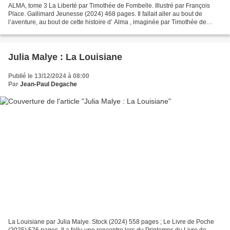
ALMA, tome 3 La Liberté par Timothée de Fombelle. Illustré par François
Place. Gallimard Jeunesse (2024) 468 pages. Il fallait aller au bout de
l’aventure, au bout de cette histoire d’ Alma , imaginée par Timothée de
Fombelle. À la douceur et à l’horreur...
Julia Malye : La Louisiane
Publié le 13/12/2024 à 08:00
Par
Jean-Paul Degache
La Louisiane par Julia Malye. Stock (2024) 558 pages ; Le Livre de Poche
(2025) 576 pages. Il a fallu une rencontre lors du Printemps du Livre de