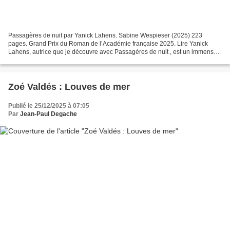
Passagères de nuit par Yanick Lahens. Sabine Wespieser (2025) 223
pages. Grand Prix du Roman de l’Académie française 2025. Lire Yanick
Lahens, autrice que je découvre avec Passagères de nuit , est un immense
plaisir. Son écriture est à la fois poétique...
Zoé Valdés : Louves de mer
Publié le 25/12/2025 à 07:05
Par
Jean-Paul Degache