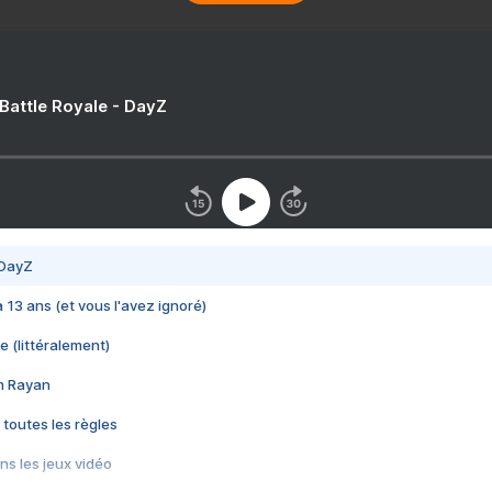
 Battle Royale - DayZ
 DayZ
 a 13 ans (et vous l'avez ignoré)
e (littéralement)
im Rayan
 toutes les règles
s les jeux vidéo