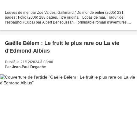
Louves de mer par Zoé Valdés. Gallimard / Du monde entier (2005) 231
pages ; Folio (2006) 288 pages. Titre original : Lobas de mar. Traduit de
l’espagnol (Cuba) par Albert Bensoussan. Formidable roman d’aventures,
Louves de mer m’a transporté sur les...
Gaëlle Bélem : Le fruit le plus rare ou La vie
d'Edmond Albius
Publié le 21/12/2024 à 08:00
Par
Jean-Paul Degache