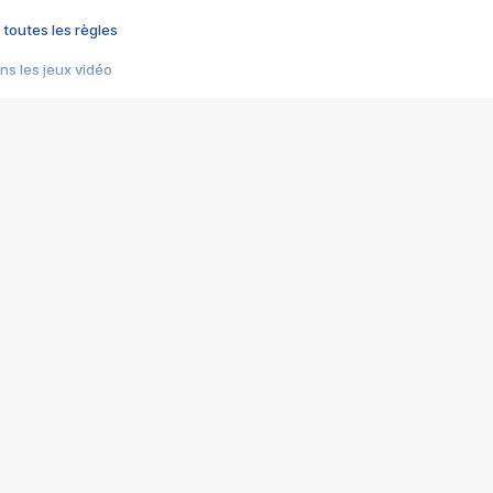
 toutes les règles
s les jeux vidéo
us choquant de Rockstar ? - Le scandale BULLY
e plus moche de Steam
du RÊVE tourne au CAUCHEMAR
pendant 8 heures
it… à tort
umiliés par un jeu vidéo
ire - Final Fantasy 8
ti un empire - Age of Empires
story DOFUS
tard, il crée l'un des pires jeux de tous les temps, MindsEye.