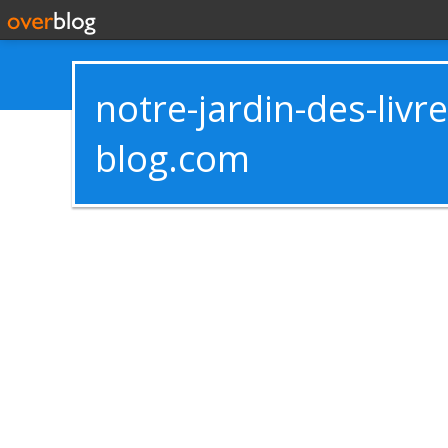
notre-jardin-des-livr
blog.com