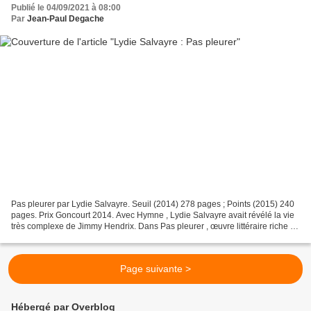
Publié le 04/09/2021 à 08:00
Par
Jean-Paul Degache
Pas pleurer par Lydie Salvayre. Seuil (2014) 278 pages ; Points (2015) 240
pages. Prix Goncourt 2014. Avec Hymne , Lydie Salvayre avait révélé la vie
très complexe de Jimmy Hendrix. Dans Pas pleurer , œuvre littéraire riche et
très diversifiée sur le...
Page suivante >
Hébergé par Overblog