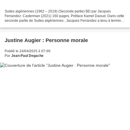
Suites algériennes (1962 – 2019) (Seconde partie) BD par Jacques
Ferrandez. Casterman (2021) 160 pages. Préface Kamel Daoud. Dans cette
seconde partie de Suites algériennes , Jacques Ferrandez a tenu à terminer
sur une note d’espoir en faisant dialoguer...
Justine Augier : Personne morale
Publié le 24/04/2025 à 07:00
Par
Jean-Paul Degache