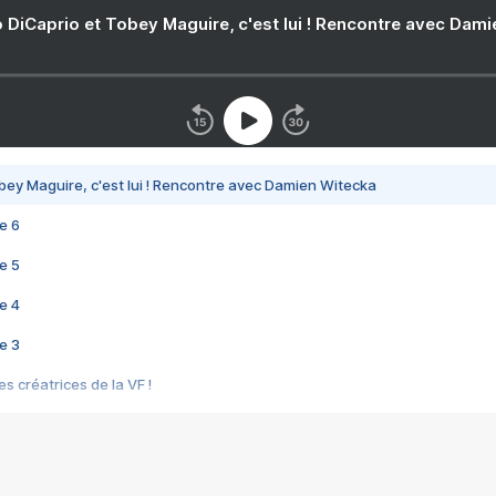
 DiCaprio et Tobey Maguire, c'est lui ! Rencontre avec Dam
bey Maguire, c'est lui ! Rencontre avec Damien Witecka
e 6
e 5
e 4
e 3
s créatrices de la VF !
e 2
e 1