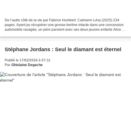
De l’autre côté de la vie par Fabrice Humbert. Calmann-Lévy (2025) 234
pages. Ayant pu récupérer une grosse berline intacte dans une concession
automobile ravagée, un père parvient avec ses deux jeunes enfants Alice et
Alexandre, à s’extraire de l’apocalypse...
Stéphane Jordans : Seul le diamant est éternel
Publié le 17/02/2026 à 07:11
Par
Ghislaine Degache