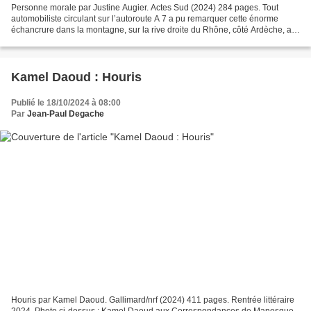
Personne morale par Justine Augier. Actes Sud (2024) 284 pages. Tout
automobiliste circulant sur l’autoroute A 7 a pu remarquer cette énorme
échancrure dans la montagne, sur la rive droite du Rhône, côté Ardèche, au
sud de la ville du Teil, cette carrière...
Kamel Daoud : Houris
Publié le 18/10/2024 à 08:00
Par
Jean-Paul Degache
Houris par Kamel Daoud. Gallimard/nrf (2024) 411 pages. Rentrée littéraire
2024. Photo ci-dessus : Kamel Daoud aux Correspondances de Manosque