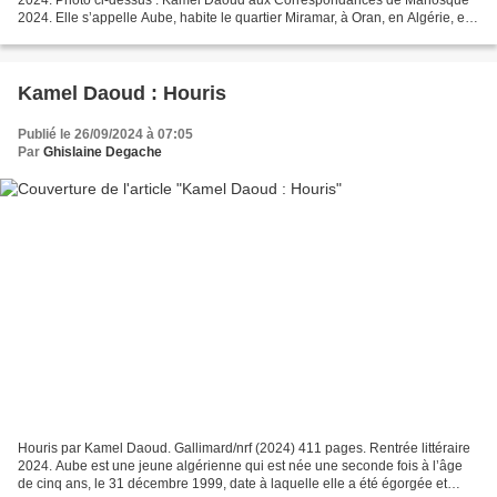
2024. Elle s’appelle Aube, habite le quartier Miramar, à Oran, en Algérie, et
parle à l’enfant qu’elle porte,...
Kamel Daoud : Houris
Publié le 26/09/2024 à 07:05
Par
Ghislaine Degache
Houris par Kamel Daoud. Gallimard/nrf (2024) 411 pages. Rentrée littéraire
2024. Aube est une jeune algérienne qui est née une seconde fois à l’âge
de cinq ans, le 31 décembre 1999, date à laquelle elle a été égorgée et