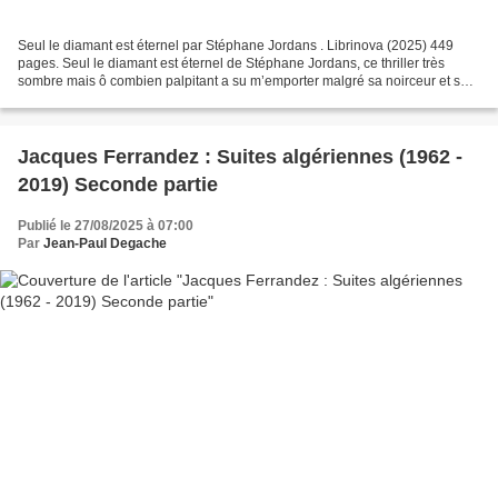
Seul le diamant est éternel par Stéphane Jordans . Librinova (2025) 449
pages. Seul le diamant est éternel de Stéphane Jordans, ce thriller très
sombre mais ô combien palpitant a su m’emporter malgré sa noirceur et sa
violence, sans doute, en partie parce...
Jacques Ferrandez : Suites algériennes (1962 -
2019) Seconde partie
Publié le 27/08/2025 à 07:00
Par
Jean-Paul Degache