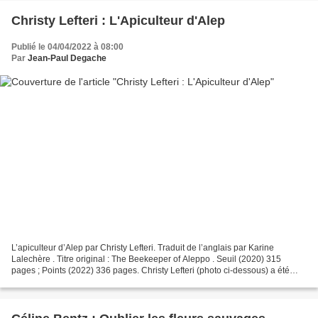
Christy Lefteri : L'Apiculteur d'Alep
Publié le 04/04/2022 à 08:00
Par
Jean-Paul Degache
L’apiculteur d’Alep par Christy Lefteri. Traduit de l’anglais par Karine
Lalechère . Titre original : The Beekeeper of Aleppo . Seuil (2020) 315
pages ; Points (2022) 336 pages. Christy Lefteri (photo ci-dessous) a été
profondément marquée par son engagement...