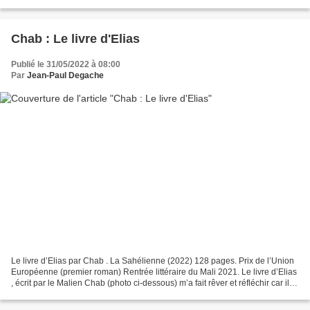
laissée pour morte par des islamistes...
Chab : Le livre d'Elias
Publié le 31/05/2022 à 08:00
Par
Jean-Paul Degache
Le livre d’Elias par Chab . La Sahélienne (2022) 128 pages. Prix de l’Union
Européenne (premier roman) Rentrée littéraire du Mali 2021. Le livre d’Elias
, écrit par le Malien Chab (photo ci-dessous) m’a fait rêver et réfléchir car il
est empreint d’une...